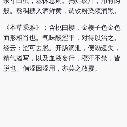
杀寸白虫，塞休息痢。捣烂绞汁，用有两
般。熬稠糖入酒鲜黄，调铁粉染须润黑。
《本草乘雅》：含桃曰樱，金樱子色金色
而形相肖也。气味酸涩平，对待以治之。
经云：涩可去脱。开肠洞泄，便溺遗失，
精气溢写，以及血液妄行，寝汗不禁，皆
脱也。倘涩因涩用，亦莫之敢撄。