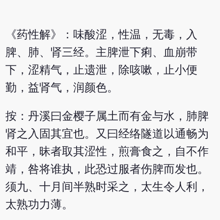
《药性解》：味酸涩，性温，无毒，入
脾、肺、肾三经。主脾泄下痢、血崩带
下，涩精气，止遗泄，除咳嗽，止小便
勤，益肾气，润颜色。
按：丹溪曰金樱子属土而有金与水，肺脾
肾之入固其宜也。又曰经络隧道以通畅为
和平，昧者取其涩性，煎膏食之，自不作
靖，咎将谁执，此恐过服者伤脾而发也。
须九、十月间半熟时采之，太生令人利，
太熟功力薄。