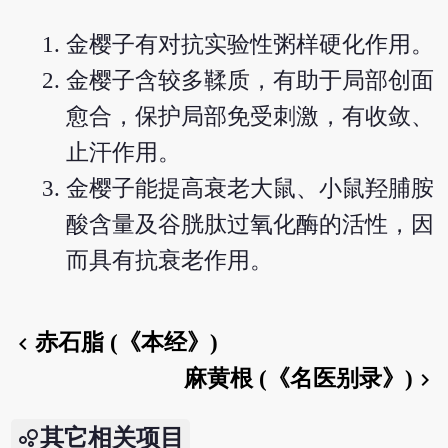
金樱子有对抗实验性粥样硬化作用。
金樱子含较多鞣质，有助于局部创面
愈合，保护局部免受刺激，有收敛、
止汗作用。
金樱子能提高衰老大鼠、小鼠羟脯胺
酸含量及谷胱肽过氧化酶的活性，因
而具有抗衰老作用。
赤石脂 (《本经》)
chevron_left
麻黄根 (《名医别录》)
chevron_right
其它相关项目