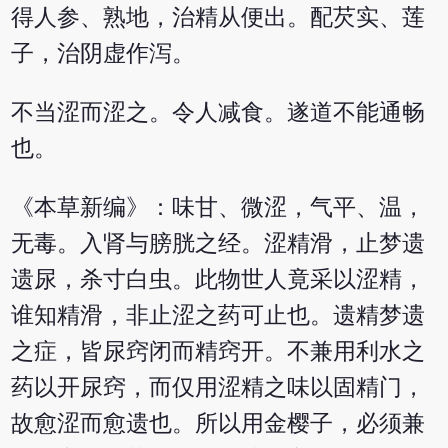
得人参、熟地，治精从便出。配芡实、莲
子，治阴虚作泻。
不当涩而涩之。令人减食。遂道不能通畅
也。
《本草新编》：味甘、微涩，气平、温，
无毒。入肾与膀胱之经。涩精滑，止梦遗
遗尿，杀寸白虫。此物世人竟采以涩精，
谁知精滑，非止涩之药可止也。遗精梦遗
之症，皆尿窍闭而精窍开。不兼用利水之
药以开尿窍，而仅用涩精之味以固精门，
故愈涩而愈遗也。所以用金樱子，必须兼