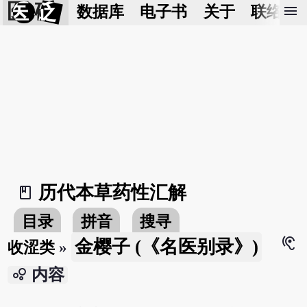
医 砭
menu
数据库
电子书
关于
联络我
历代本草药性汇解
book_2
目录
拼音
搜寻
hearing
金樱子 (《名医别录》)
收涩类
»
bubble_chart
内容