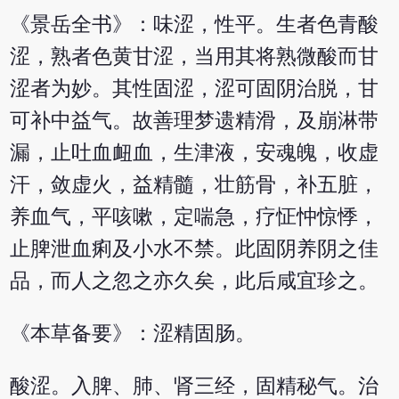
《景岳全书》：味涩，性平。生者色青酸
涩，熟者色黄甘涩，当用其将熟微酸而甘
涩者为妙。其性固涩，涩可固阴治脱，甘
可补中益气。故善理梦遗精滑，及崩淋带
漏，止吐血衄血，生津液，安魂魄，收虚
汗，敛虚火，益精髓，壮筋骨，补五脏，
养血气，平咳嗽，定喘急，疗怔忡惊悸，
止脾泄血痢及小水不禁。此固阴养阴之佳
品，而人之忽之亦久矣，此后咸宜珍之。
《本草备要》：涩精固肠。
酸涩。入脾、肺、肾三经，固精秘气。治