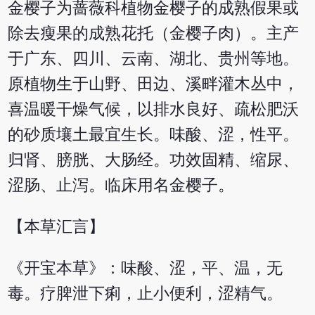
金樱子为蔷薇科植物金樱子的成熟假果或
除去瘦果的成熟花托（金樱子肉）。主产
于广东、四川、云南、湖北、贵州等地。
原植物生于山野、田边、溪畔灌木丛中，
喜温暖干燥气候，以排水良好、疏松肥沃
的砂质壤土最宜生长。味酸、涩，性平。
归肾、膀胱、大肠经。功效固精、缩尿、
涩肠、止泻。临床用名金樱子。
【本草汇言】
《开宝本草》：味酸、涩，平、温，无
毒。疗脾泄下痢，止小便利，涩精气。