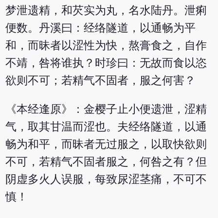
梦泄遗精，和芡实为丸，名水陆丹。泄痢
便数。丹溪曰：经络隧道，以通畅为平
和，而昧者以涩性为快，熬膏食之，自作
不靖，咎将谁执？时珍曰：无故而食以恣
欲则不可；若精气不固者，服之何害？
《本经逢原》：金樱子止小便遗泄，涩精
气，取其甘温而涩也。夫经络隧道，以通
畅为和平，而昧者无过服之，以取快欲则
不可，若精气不固者服之，何咎之有？但
阴虚多火人误服，每致尿涩茎痛，不可不
慎！