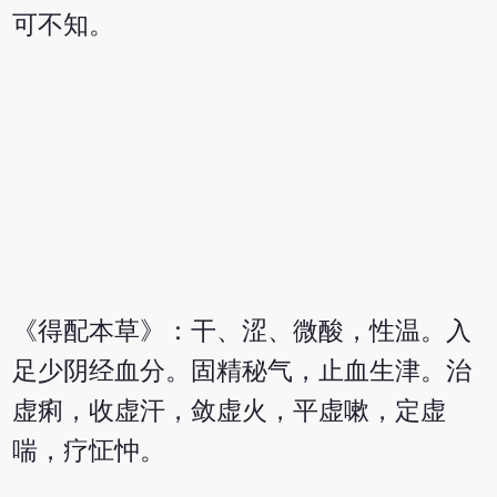
可不知。
《得配本草》：干、涩、微酸，性温。入
足少阴经血分。固精秘气，止血生津。治
虚痢，收虚汗，敛虚火，平虚嗽，定虚
喘，疗怔忡。