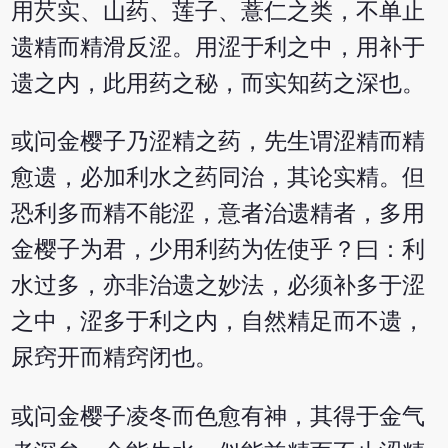
用芡实、山药、莲子、薏仁之类，不单止
遗精而精滑反涩。用涩于利之中，用补于
遗之内，此用药之秘，而实知药之深也。
或问金樱子乃涩精之药，先生谓涩精而精
愈遗，必加利水之药同治，其论实精。但
恐利多而精不能涩，意者治遗精者，多用
金樱子为君，少用利药为佐使乎？曰：利
水过多，亦非治遗之妙法，必须补多于涩
之中，涩多于利之内，自然精足而不遗，
尿窍开而精窍闭也。
或问金樱子凌冬而色愈有神，其得于金气