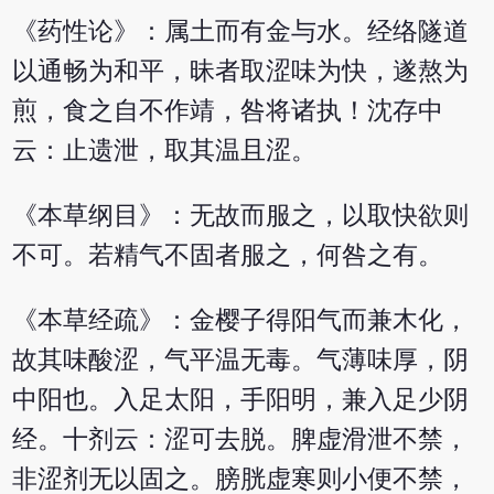
《药性论》：属土而有金与水。经络隧道
以通畅为和平，昧者取涩味为快，遂熬为
煎，食之自不作靖，咎将诸执！沈存中
云：止遗泄，取其温且涩。
《本草纲目》：无故而服之，以取快欲则
不可。若精气不固者服之，何咎之有。
《本草经疏》：金樱子得阳气而兼木化，
故其味酸涩，气平温无毒。气薄味厚，阴
中阳也。入足太阳，手阳明，兼入足少阴
经。十剂云：涩可去脱。脾虚滑泄不禁，
非涩剂无以固之。膀胱虚寒则小便不禁，