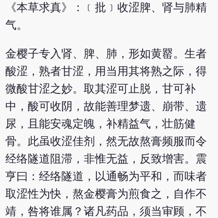
《本草求真》：﹝批﹞收涩脾、肾与肺精
气。
金樱子专入肾、脾、肺，形如黄罂。生者
酸涩，熟者甘涩，用当用其将熟之际，得
微酸甘涩之妙。取其涩可止脱，甘可补
中，酸可收阴，故能善理梦遗、崩带、遗
尿，且能安魂定魄，补精益气，壮筋健
骨。此虽收涩佳剂，然无故熬膏频服而令
经络隧道阻滞，非惟无益，反致增害。震
亨曰：经络隧道，以通畅为平和，而味者
取涩性为快，熬金樱膏为煎食之，自作不
靖，咎将谁属？诸凡药品，须当审顾，不