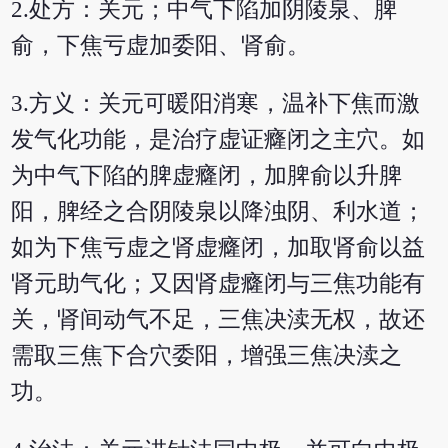
2.处方：关元；中气下陷加阴陵泉、脾
俞，下焦亏虚加委阳、肾俞。
3.方义：关元可暖阳消寒，温补下焦而激
发气化功能，是治疗虚证癃闭之主穴。如
为中气下陷的脾虚癃闭，加脾俞以升脾
阳，脾经之合阴陵泉以降浊阴、利水道；
如为下焦亏虚之肾虚癃闭，加取肾俞以益
肾元助气化；又因肾虚癃闭与三焦功能有
关，肾间动气不足，三焦决渎无权，故还
需取三焦下合穴委阳，增强三焦决渎之
功。