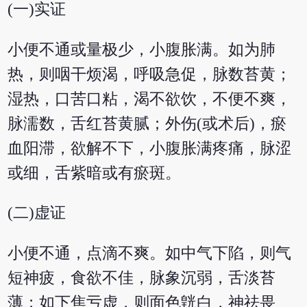
(一)实证
小便不通或量极少，小腹胀满。如为肺
热，则咽干烦渴，呼吸急促，脉数苔黄；
湿热，口苦口粘，渴不欲饮，不便不爽，
脉濡数，舌红苔黄腻；外伤(或术后)，瘀
血阳滞，欲解不下，小腹胀满疼痛，脉涩
或细，舌紫暗或有瘀斑。
(二)虚证
小便不通，点滴不爽。如中气下陷，则气
短神疲，食欲不佳，脉象沉弱，舌淡苔
薄；如下焦亏虚，则面色皝白，神祛畏