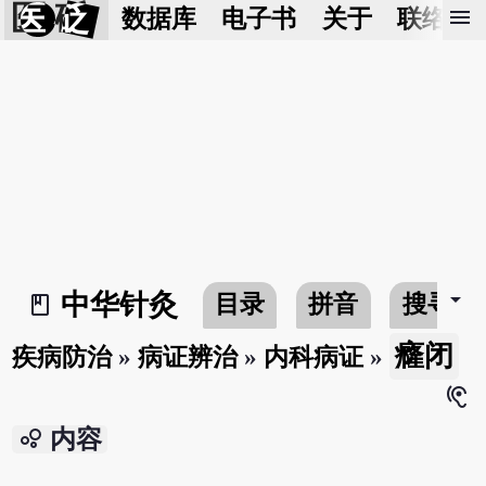
医 砭
menu
数据库
电子书
关于
联络我
arrow_drop_down
中华针灸
目录
拼音
搜寻
book_2
癃闭
疾病防治
»
病证辨治
»
内科病证
»
hearing
bubble_chart
内容