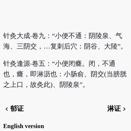
针灸大成‧卷九：“小便不通：阴陵泉、气
海、三阴交，…复刺后穴：阴谷、大陵”。
针灸逢源‧卷五：“小便闭癃。闭，不通
也，癃，即淋沥也：小肠俞、阴交(当膀胱
之上口，故灸此)、阴陵泉”。
郁证
淋证
chevron_left
chevron_right
English version