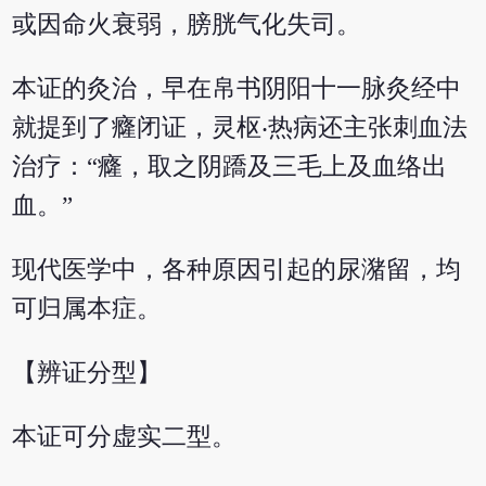
或因命火衰弱，膀胱气化失司。
本证的灸治，早在帛书阴阳十一脉灸经中
就提到了癃闭证，灵枢‧热病还主张刺血法
治疗：“癃，取之阴蹻及三毛上及血络出
血。”
现代医学中，各种原因引起的尿潴留，均
可归属本症。
【辨证分型】
本证可分虚实二型。