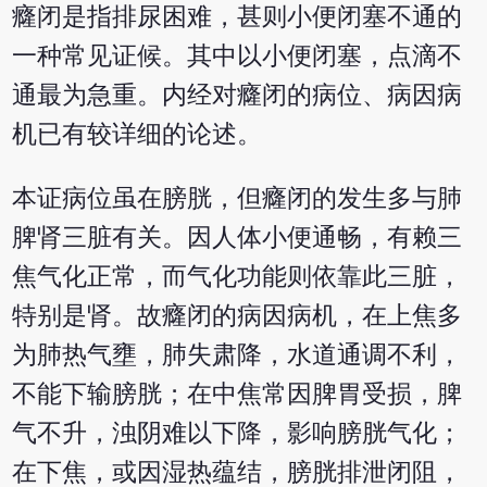
癃闭是指排尿困难，甚则小便闭塞不通的
一种常见证候。其中以小便闭塞，点滴不
通最为急重。内经对癃闭的病位、病因病
机已有较详细的论述。
本证病位虽在膀胱，但癃闭的发生多与肺
脾肾三脏有关。因人体小便通畅，有赖三
焦气化正常，而气化功能则依靠此三脏，
特别是肾。故癃闭的病因病机，在上焦多
为肺热气壅，肺失肃降，水道通调不利，
不能下输膀胱；在中焦常因脾胃受损，脾
气不升，浊阴难以下降，影响膀胱气化；
在下焦，或因湿热蕴结，膀胱排泄闭阻，