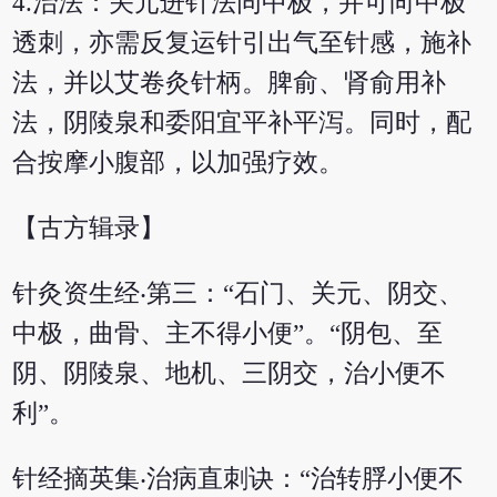
4.治法：关元进针法同中极，并可向中极
透刺，亦需反复运针引出气至针感，施补
法，并以艾卷灸针柄。脾俞、肾俞用补
法，阴陵泉和委阳宜平补平泻。同时，配
合按摩小腹部，以加强疗效。
【古方辑录】
针灸资生经‧第三：“石门、关元、阴交、
中极，曲骨、主不得小便”。“阴包、至
阴、阴陵泉、地机、三阴交，治小便不
利”。
针经摘英集‧治病直刺诀：“治转脬小便不