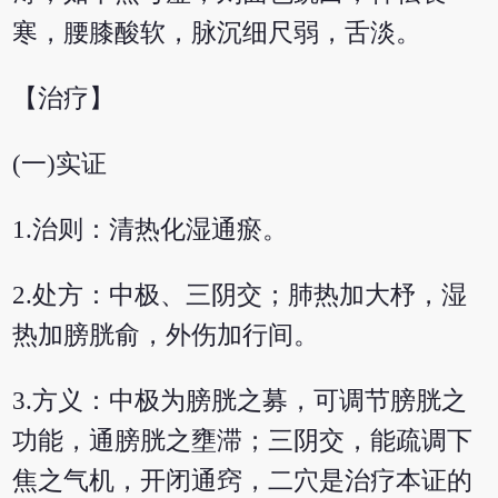
寒，腰膝酸软，脉沉细尺弱，舌淡。
【治疗】
(一)实证
1.治则：清热化湿通瘀。
2.处方：中极、三阴交；肺热加大杼，湿
热加膀胱俞，外伤加行间。
3.方义：中极为膀胱之募，可调节膀胱之
功能，通膀胱之壅滞；三阴交，能疏调下
焦之气机，开闭通窍，二穴是治疗本证的