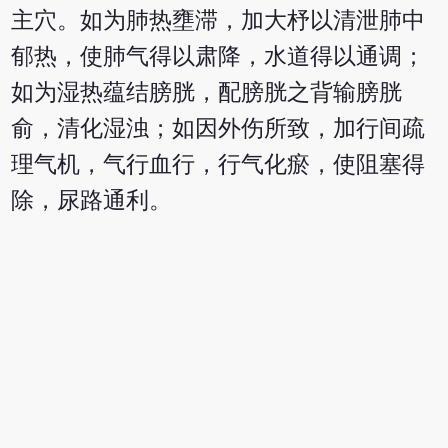
主穴。如为肺热壅滞，加大杼以清泄肺中
郁热，使肺气得以肃降，水道得以通调；
如为湿热蕴结膀胱，配膀胱之背输膀胱
俞，清化湿浊；如因外伤所致，加行间疏
理气机，气行血行，行气化瘀，使阻塞得
除，尿路通利。