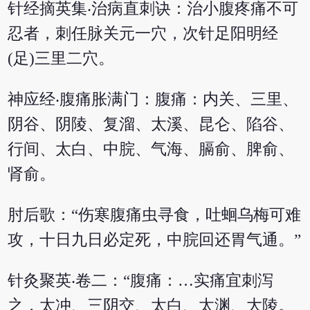
针经摘英集‧治病直刺诀：治小腹疼痛不可
忍者，刺任脉关元一穴，次针足阳明经
(足)三里二穴。
神应经‧腹痛胀满门：腹痛：内关、三里、
阴谷、阴陵、复溜、太溪、昆仑、陷谷、
行间、太白、中脘、气海、膈俞、脾俞、
肾俞。
肘后歌：“伤寒腹痛虫寻食，吐蛔乌梅可难
攻，十日九日必定死，中脘回还胃气通。”
针灸聚英‧卷二：“腹痛：…实痛宜刺泻
之，太冲、三阴交、太白、太渊、大陵。