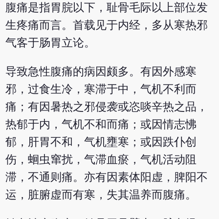
腹痛是指胃脘以下，耻骨毛际以上部位发
生疼痛而言。首载见于内经，多从寒热邪
气客于肠胃立论。
导致急性腹痛的病因颇多。有因外感寒
邪，过食生冷，寒滞于中，气机不利而
痛；有因暑热之邪侵袭或恣啖辛热之品，
热郁于内，气机不和而痛；或因情志怫
郁，肝胃不和，气机壅寒；或因跌仆创
伤，蛔虫窜扰，气滞血瘀，气机活动阻
滞，不通则痛。亦有因素体阳虚，脾阳不
运，脏腑虚而有寒，失其温养而腹痛。