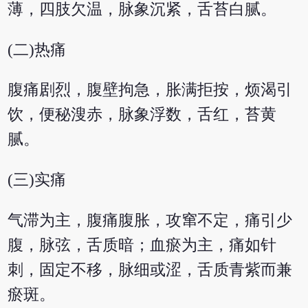
薄，四肢欠温，脉象沉紧，舌苔白腻。
(二)热痛
腹痛剧烈，腹壁拘急，胀满拒按，烦渴引
饮，便秘溲赤，脉象浮数，舌红，苔黄
腻。
(三)实痛
气滞为主，腹痛腹胀，攻窜不定，痛引少
腹，脉弦，舌质暗；血瘀为主，痛如针
刺，固定不移，脉细或涩，舌质青紫而兼
瘀斑。