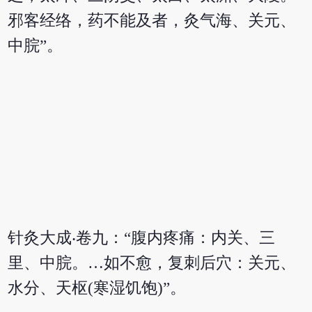
邪客经络，药不能及者，灸气海、关元、
中脘”。
针灸大成‧卷九：“腹内疼痛：内关、三
里、中脘。…如不愈，复刺后穴：关元、
水分、天枢(寒湿饥饱)”。