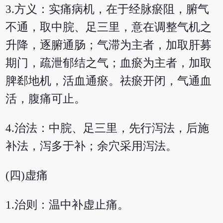
3.方义：实痛病机，在于经脉瘀阻，腑气
不通，取中脘、足三里，意在调整气机之
升降，逐腑通肠；气滞为主者，加取肝募
期门，疏泄郁结之气；血瘀为主者，加取
脾郄地机，活血通瘀。祛瘀开闭，气通血
活，腹痛可止。
4.治法：中脘、足三里，先行泻法，后施
补法，泻多于补；余穴采用泻法。
(四)虚痛
1.治则：温中补虚止痛。