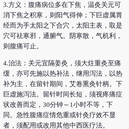
3.方义：腹痛病位多在下焦，温灸关元可
消下焦之积寒，则阳气得伸；下巨虚属胃
经而为手太阳之下合穴，太阳主表，取是
穴可祛寒邪，通腑气。阴寒散，气机利，
则腹痛可止。
4.治法：关元宜隔姜灸，须大炷重灸至痛
缓，亦可先施以热补法，继用泻法，以热
补为主，在留针期间，艾卷熏灸针柄。下
巨虚施泻法。留针时间长短，须视疼痛症
状改善而定，30分钟～1小时不等，下
同。急性腹痛症情危重或针灸疗效不显
者，须配用或改用其他中西医疗法。