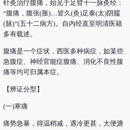
针灸治疗腹痛，始见于足臂十一脉灸经：
“腹痛，腹张(胀)…皆久(灸)足泰(太)阴臑
(脉)”(五十二病方)。自内经直至明清医籍
多有载述。
腹痛是一个症状，西医多种病症，如某些
急腹症、神经官能症腹痛、消化不良性腹
痛等均可归属本症。
【辨证分型】
(一)寒痛
痛势急暴，得温稍减，遇冷更甚，大便溏