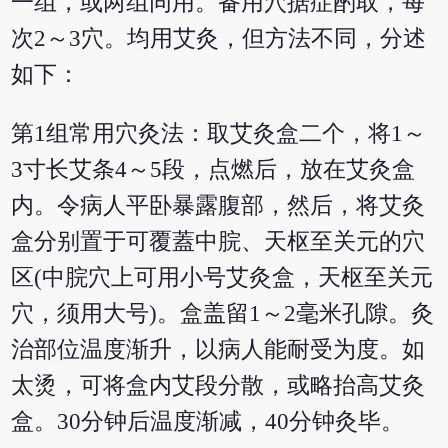
一组，或两组同用。备用穴据症酌取，每
次2～3穴。均用艾灸，但方法不同，分述
如下：
第1组常用穴灸法：取艾灸盒二个，将1～
3寸长艾条4～5段，点燃后，放在艾灸盒
内。令病人平卧暴露腹部，然后，将艾灸
盒分别置于可覆蓋中脘、天枢至关元的穴
区(中脘穴上可用小号艾灸盒，天枢至关元
穴，须用大号)。盒盖留1～2毫米孔隙。灸
治部位温度渐升，以病人能耐受为度。如
太烫，可将盒内艾段分散，或略抬高艾灸
盒。30分钟后温度渐减，40分钟灸毕。