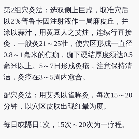
第2组穴灸法：选双侧上巨虚，取准穴后
以2％普鲁卡因注射液作一局麻皮丘，并
涂以蒜汁，用黄豆大之艾炷，连续行直接
灸，一般灸21～25壮，使穴区形成一直径
0.8～1毫米的焦痂，痂下硬结厚度须达0.5
毫米以上。5～7日形成灸疮，注意保持清
洁，灸疮在3～5周内愈合。
配穴灸法：用艾条以雀啄灸，每次15～20
分钟，以穴区皮肤出现红晕为度。
每日或隔日1次，15次～20次为一疗程。