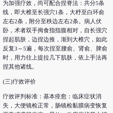
为加强疗效，尚可配合捏脊法：共分5条
线，即大椎至长强穴1条，大杼至白环俞
左右2条，附分至秩边左右2条。病人伏
卧，术者双手拇食指指腹相对，自长强穴
捏起肌肤，边捏边推，渐到大椎穴，如此
反复3～5遍，每次捏至腰俞、肾俞、脾俞
时，用力往上提拉几下肌肤，依上手法再
捏其他诸线。
(三)疗效评价
疗效评判标准：基本痊愈：临床症状消
失，大便镜检正常，肠镜检黏膜病变恢复