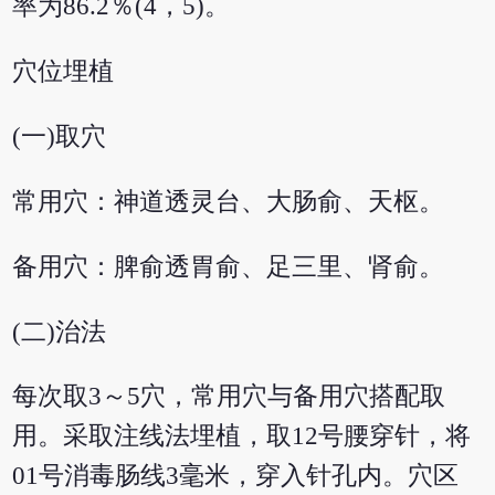
率为86.2％(4，5)。
穴位埋植
(一)取穴
常用穴：神道透灵台、大肠俞、天枢。
备用穴：脾俞透胃俞、足三里、肾俞。
(二)治法
每次取3～5穴，常用穴与备用穴搭配取
用。采取注线法埋植，取12号腰穿针，将
01号消毒肠线3毫米，穿入针孔内。穴区