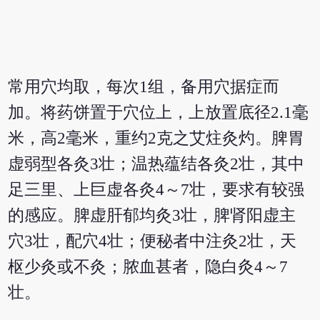
常用穴均取，每次1组，备用穴据症而
加。将药饼置于穴位上，上放置底径2.1毫
米，高2毫米，重约2克之艾炷灸灼。脾胃
虚弱型各灸3壮；温热蕴结各灸2壮，其中
足三里、上巨虚各灸4～7壮，要求有较强
的感应。脾虚肝郁均灸3壮，脾肾阳虚主
穴3壮，配穴4壮；便秘者中注灸2壮，天
枢少灸或不灸；脓血甚者，隐白灸4～7
壮。