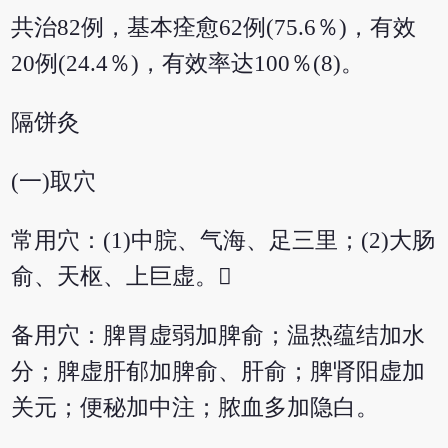
共治82例，基本痊愈62例(75.6％)，有效
20例(24.4％)，有效率达100％(8)。
隔饼灸
(一)取穴
常用穴：(1)中脘、气海、足三里；(2)大肠
俞、天枢、上巨虚。
备用穴：脾胃虚弱加脾俞；温热蕴结加水
分；脾虚肝郁加脾俞、肝俞；脾肾阳虚加
关元；便秘加中注；脓血多加隐白。