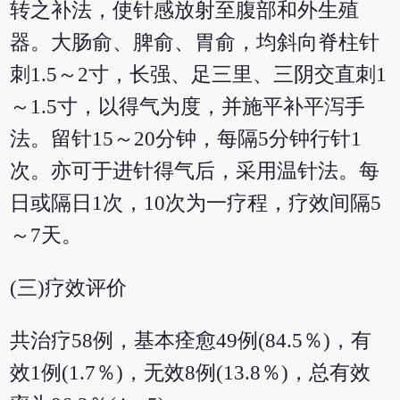
转之补法，使针感放射至腹部和外生殖
器。大肠俞、脾俞、胃俞，均斜向脊柱针
刺1.5～2寸，长强、足三里、三阴交直刺1
～1.5寸，以得气为度，并施平补平泻手
法。留针15～20分钟，每隔5分钟行针1
次。亦可于进针得气后，采用温针法。每
日或隔日1次，10次为一疗程，疗效间隔5
～7天。
(三)疗效评价
共治疗58例，基本痊愈49例(84.5％)，有
效1例(1.7％)，无效8例(13.8％)，总有效