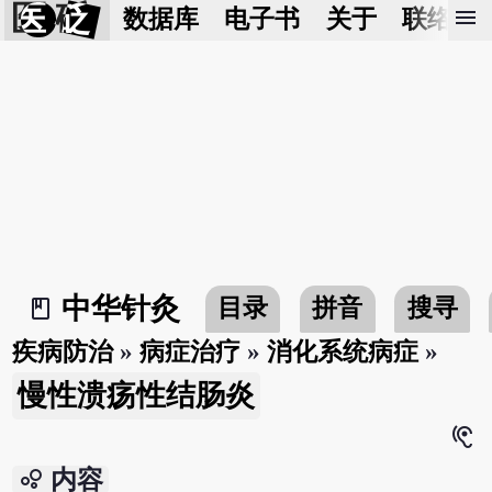
医 砭
menu
数据库
电子书
关于
联络我
中华针灸
目录
拼音
搜寻
book_2
疾病防治
»
病症治疗
»
消化系统病症
»
慢性溃疡性结肠炎
hearing
bubble_chart
内容