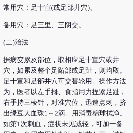
常用穴：足十宣(或足部井穴)。
备用穴：足三里、三阴交。
(二)治法
据病变累及部位，取相应足十宣穴或井
穴，如累及整个足跖部或足趾，则均取。
足十宣和足部井穴可交替轮用。操作方法
为，医者以左手拇、食指用力捏紧足趾，
右手持三棱针，对准穴位，迅速点刺，挤
出绿豆大血珠1～2滴。用消毒棉球拭净。
如第1次刺血，症状未见减轻，可加一备