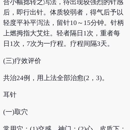
合小幅捻转之泻法，待出现较强烈的针感
后，即行出针。体质较弱者，得气后予以
轻度平补平泻法，留针10～15分钟。针柄
上燃拇指大艾炷。轻者隔日1次，重者每
日1次，7次为一疗程。疗程间隔3天。
(三)疗效评价
共治24例，用上法全部治愈(2，3)。
耳针
(一)取穴
常用穴：(1)交感、神门；(2)心、皮质下；