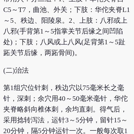
C5～T7，曲池、外关；下肢：华佗夹脊L1
～5、秩边、阳陵泉。2、上肢：八邪或上
八邪(手背第1～5指掌关节后缘之间凹陷
处)；下肢；八风或上八风(足背第1～5趾
跖关节后缘，两跖骨间)。
(二)治法
第1组穴位针刺，秩边穴以75毫米长之毫
针，深刺；余穴用40～50毫米毫针，华佗
夹脊略斜向椎体刺，余均直刺。得气后，
采用捻转泻法，运针3～5分钟，留针15～
20分钟，隔5分钟运针一次。一般每次取1