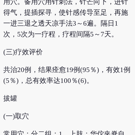
用穴。备用穴用针刺法，针芒向下，进针
得气，提插探寻，使针感传导至足，再施
一进三退之透天凉手法3～6遍。隔日1
次，5次为一疗程，疗程间隔5～7天。
(三)疗效评价
共治20例，结果痊愈19例(95％)，有效1例
(5％)，总有效率达100％(6)。
拔罐
(一)取穴
常用穴：分二组：1、上肢：华佗夹脊自