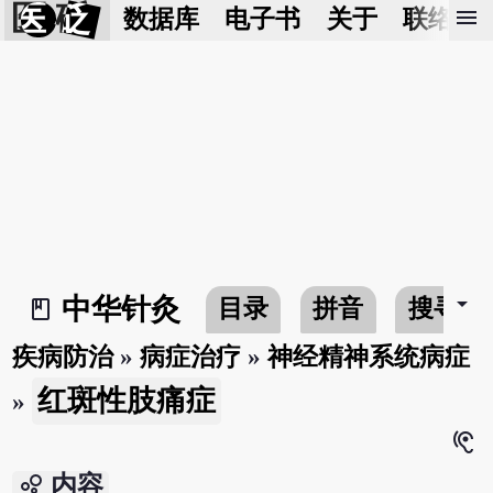
医 砭
menu
数据库
电子书
关于
联络我
arrow_drop_down
中华针灸
目录
拼音
搜寻
book_2
疾病防治
»
病症治疗
»
神经精神系统病症
红斑性肢痛症
»
hearing
bubble_chart
内容