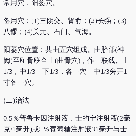
常用穴：阳萎穴。
备用穴：(1)三阴交、肾俞；(2)长强；(3)
八髎；(4)关元、石门、气海。
阳萎穴位置：共由五穴组成。由脐部(神
阙)至耻骨联合上(曲骨穴)，作一联线。上
1/3，中1/3，下1/3，各一穴；中1/3旁开1
寸各一穴。
(二)治法
0.5％普鲁卡因注射液，士的宁注射液(2毫
克/1毫升)或5％葡萄糖注射液31毫升与士