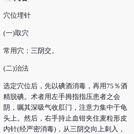
穴位埋针
(一)取穴
常用穴：三阴交。
(二)治法
选定穴位后，先以碘酒消毒，再用75％酒
精脱碘。术者用左手拇指指压患者之会
阴，嘱其深吸气收肛门，注意力集中于龟
头上。然后，右手持止血钳夹住麦粒形皮
内针(经严密消毒)，从三阴交向上刺入，