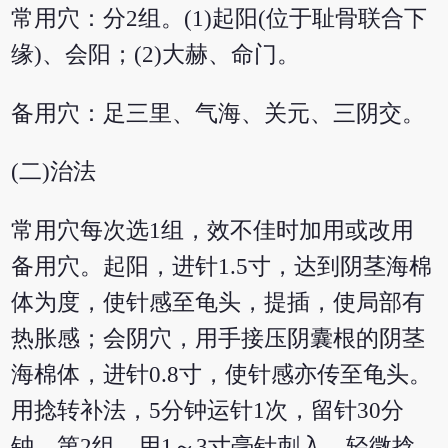
常用穴：分2组。(1)起阳(位于耻骨联合下
缘)、会阳；(2)大赫、命门。
备用穴：足三里、气海、关元、三阴交。
(二)治法
常用穴每次选1组，效不佳时加用或改用
备用穴。起阳，进针1.5寸，达到阴茎海棉
体为度，使针感至龟头，提插，使局部有
热胀感；会阴穴，用手接压阴囊根的阴茎
海棉体，进针0.8寸，使针感亦传至龟头。
用捻转补法，5分钟运针1次，留针30分
钟。第2组，用1～3寸毫针刺入，轻微捻