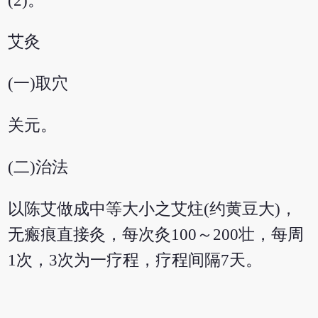
(2)。
艾灸
(一)取穴
关元。
(二)治法
以陈艾做成中等大小之艾炷(约黄豆大)，
无瘢痕直接灸，每次灸100～200壮，每周
1次，3次为一疗程，疗程间隔7天。