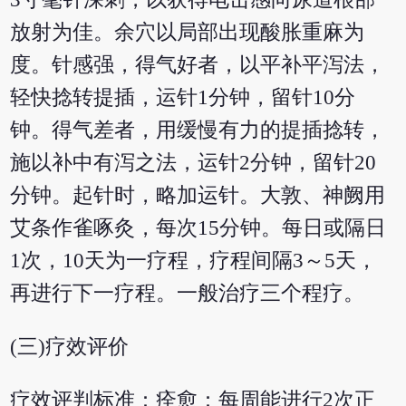
放射为佳。余穴以局部出现酸胀重麻为
度。针感强，得气好者，以平补平泻法，
轻快捻转提插，运针1分钟，留针10分
钟。得气差者，用缓慢有力的提插捻转，
施以补中有泻之法，运针2分钟，留针20
分钟。起针时，略加运针。大敦、神阙用
艾条作雀啄灸，每次15分钟。每日或隔日
1次，10天为一疗程，疗程间隔3～5天，
再进行下一疗程。一般治疗三个程疗。
(三)疗效评价
疗效评判标准：痊愈：每周能进行2次正