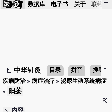
医 砭
menu
数据库
电子书
关于
联络我
arrow_drop_down
中华针灸
目录
拼音
搜寻
book_2
疾病防治
»
病症治疗
»
泌尿生殖系统病症
阳萎
»
hearing
bubble_chart
内容