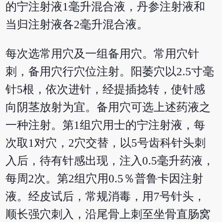
的宁注射液1毫升混合液，丹参注射液和
当归注射液各2毫升混合液。
每次选常用穴及一组备用穴。常用穴针
刺，备用穴行穴位注射。阳萎穴以2.5寸毫
针5根，依次进针，经提插捻转，使针感
向阴茎放射为宜。备用穴可选上述药液之
一种注射。第1组穴用士的宁注射液，每
次取1对穴，2穴交替，以5号齿科针头刺
入后，待有针感出现，注入0.5毫升药液，
每周2次。第2组穴用0.5％普鲁卡因注射
液。经皮试后，常规消毒，用7号针头，
顺长强穴刺入，沿尾骨上刺至坐骨直肠窝