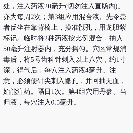
处，注入药液20毫升(切勿注入直肠内)。
亦为每周2次；第3组应用混合液。先令患
者反坐在靠背椅上，摸准骶孔，用龙胆紫
标记。临时将2种药液按比例混合，抽入
50毫升注射器内，充分摇匀。穴区常规消
毒后，将5号齿科针刺入以上八穴，约1寸
深，得气后，每穴注入药液4毫升。注
意，必须使针尖刺入骶孔，并回抽无血，
始能注药。隔日1次。第4组穴用丹参、当
归液，每穴注入0.5毫升。