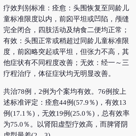
疗效判别标准：痊愈：头围恢复至同龄儿
童标准限度以内，前囟平坦或凹陷，颅缝
完全闭合，四肢活动及纳食二便均正常；
有效：头围正常或稍超过同龄儿童标准限
度，前囟略突起或平坦，但张力不高，其
他症状有不同程度改善；无效：经一～三
疗程治疗，体征症状均无明显改善。
共治78例，2例为个案均有效。76例按上
述标准评定：痊愈44例(57.9％)，有效13
例(17.1％)，无效19例(25.0％)，总有效率
为75.0％。以肾阳虚型疗效高，而脾肾阴
虚型最差(2，3)。