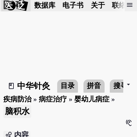
医 砭
menu
数据库
电子书
关于
联络我
arrow_drop_down
中华针灸
目录
拼音
搜寻
book_2
疾病防治
»
病症治疗
»
婴幼儿病症
»
脑积水
hearing
bubble_chart
内容