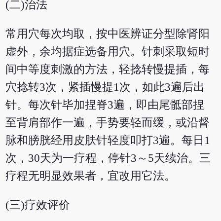
(二)治法
常用穴每次均取，按中医辨证分型除肾阳
虚外，余均据症选备用穴。针刺采取短时
间中等度刺激的方法，轻捻转慢提插，每
穴捻转3次，紧插慢提1次，如此3遍后出
针。每次针毕加捏脊3遍，即由尾骶部捏
至背肩部作一遍，手势要轻而缓，或沿督
脉和膀胱经用皮肤针轻度叩打3遍。每日1
次，30天为一疗程，停针3～5天续治。三
疗程无明显效果者，宜改用它法。
(三)疗效评价