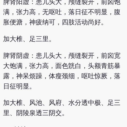
脾肾阳虚：患儿头大，颅缝裂开，前囟饱
满，张力高，无呕吐，落日征不明显，腹
胀便溏，神疲纳可，四肢活动尚好。
加大椎、足三里。
脾肾阴虚：患儿头大，颅缝裂开，前囟宽
大饱满，张力高，面色皝白，头额青筋暴
露，神呆烦躁，体瘦颈细，呕吐惊厥，落
日征明显。
加大椎、风池、风府、水分透中极、足三
里、阴陵泉透三阴交。