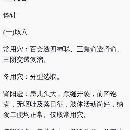
体针
(一)取穴
常用穴：百会透四神聪、三焦俞透肾俞、
三阴交透复溜。
备用穴：分型选取。
肾阳虚：患儿头大，颅缝开裂，前囟饱
满，无呕吐及落日征，肢体活动尚好，纳
食二便均正常。仅取常用穴。