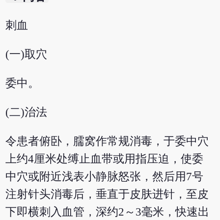
刺血
(一)取穴
委中。
(二)治法
令患者俯卧，臑窝作常规消毒，于委中穴
上约4厘米处缚止血带或用指压迫，使委
中穴或附近浅表小静脉怒张，然后用7号
注射针头消毒后，垂直于皮肤进针，至皮
下即横刺入血管，深约2～3毫米，快速出