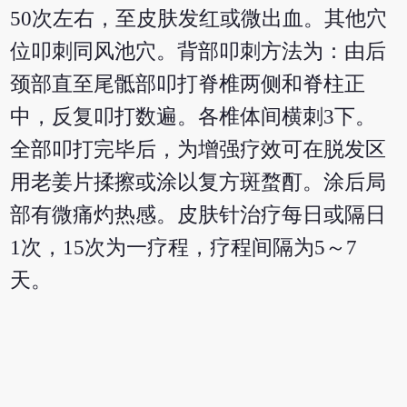
50次左右，至皮肤发红或微出血。其他穴
位叩刺同风池穴。背部叩刺方法为：由后
颈部直至尾骶部叩打脊椎两侧和脊柱正
中，反复叩打数遍。各椎体间横刺3下。
全部叩打完毕后，为增强疗效可在脱发区
用老姜片揉擦或涂以复方斑蝥酊。涂后局
部有微痛灼热感。皮肤针治疗每日或隔日
1次，15次为一疗程，疗程间隔为5～7
天。