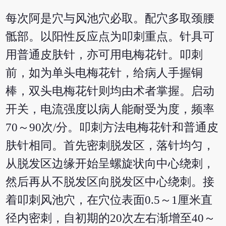
每次阿是穴与风池穴必取。配穴多取颈腰
骶部。以阳性反应点为叩刺重点。针具可
用普通皮肤针，亦可用电梅花针。叩刺
前，如为单头电梅花针，给病人手握铜
棒，双头电梅花针则均由术者掌握。启动
开关，电流强度以病人能耐受为度，频率
70～90次/分。叩刺方法电梅花针和普通皮
肤针相同。首先密刺脱发区，落针均匀，
从脱发区边缘开始呈螺旋状向中心绕刺，
然后再从不脱发区向脱发区中心绕刺。接
着叩刺风池穴，在穴位表面0.5～1厘米直
径内密刺，自初期的20次左右渐增至40～