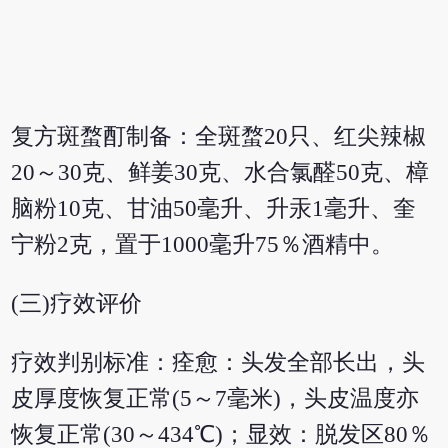
复方斑蝥酊制备：全斑蝥20只、红尖辣椒
20～30克、鲜姜30克、水合氯醛50克、樟
脑粉10克、甘油50毫升、升汞1毫升、奎
宁粉2克，置于1000毫升75％酒精中。
(三)疗效评价
疗效判别标准：痊愈：头发全部长出，头
皮厚度恢复正常(5～7毫米)，头皮温度亦
恢复正常(30～434℃)；显效：脱发区80％