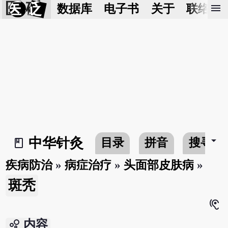
医 砭
menu
数据库
电子书
关于
联络我
arrow_drop_down
中华针灸
目录
拼音
搜寻
book_2
疾病防治
»
病症治疗
»
头面部皮肤病
»
斑秃
hearing
bubble_chart
内容