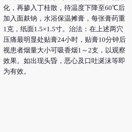
化，再掺入丁桂散，待温度下降至60℃后
加入面麸钠，水浴保温摊膏，每张膏药重
1克，纸面1.5×1.5寸。治法：在上述两穴
压痛最明显处贴膏24小时，贴膏10分钟后
视患者烟量大小可吸香烟1～2支，以观察
效果。如出现头昏，恶心及口吐涎沫等即
为有效。