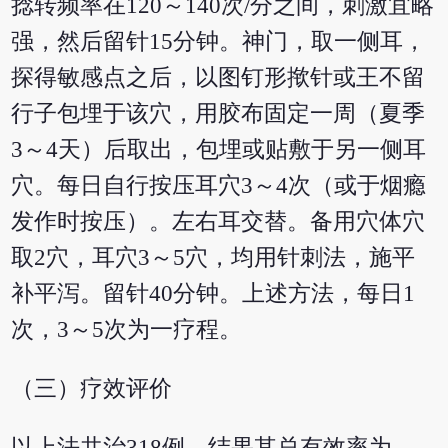
捻转频率在120～140次/分之间，刺激宜略
强，然后留针15分钟。神门，取一侧耳，
探得敏感点之后，以图钉形揿针或王不留
行子包埋于该穴，用胶布固定一周（夏季
3～4天）后取出，包埋或贴敷于另一侧耳
穴。每日自行按压耳穴3～4次（或于烟瘾
发作时按压）。左右耳交替。备用穴体穴
取2穴，耳穴3～5穴，均用针刺法，施平
补平泻。留针40分钟。上述方法，每日1
次，3～5次为一疗程。
（三）疗效评价
以上法共治318例，结果其总有效率为