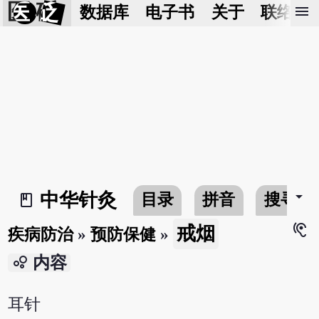
医 砭
menu
数据库
电子书
关于
联络我
arrow_drop_down
中华针灸
目录
拼音
搜寻
book_2
hearing
戒烟
疾病防治
»
预防保健
»
bubble_chart
内容
耳针