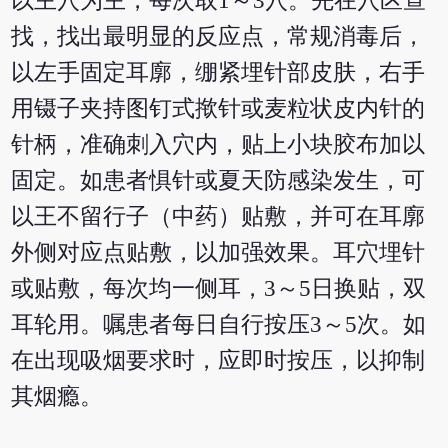
以主穴为主，每次取1～3穴。先在穴区查
找，找出最明显的反应点，常规消毒后，
以左手固定耳廓，绷紧埋针部皮肤，右手
用镊子夹持图钉式揿针或麦粒状皮内针的
针柄，准确刺入穴内，贴上小块胶布加以
固定。如患者惧针或夏天防感染发生，可
以王不留行子（中药）贴敷，并可在耳廓
外侧对应点贴敷，以加强效果。耳穴埋针
或贴敷，每次均一侧耳，3～5日换贴，双
耳轮用。嘱患者每日自行按压3～5次。如
在出现吸烟要求时，应即时按压，以抑制
其烟瘾。