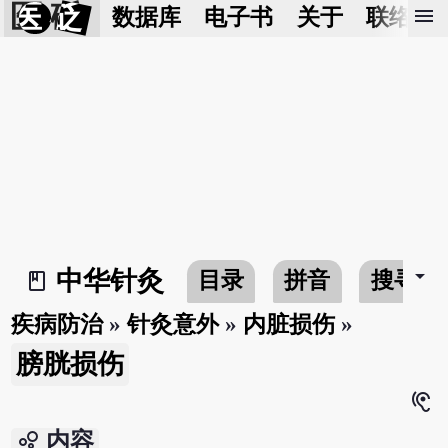
医 砭
menu
数据库
电子书
关于
联络我
arrow_drop_down
中华针灸
目录
拼音
搜寻
book_2
疾病防治
»
针灸意外
»
内脏损伤
»
膀胱损伤
hearing
bubble_chart
内容