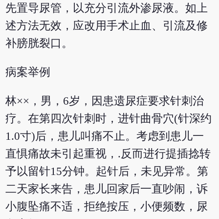
先置导尿管，以充分引流外渗尿液。如上
述方法无效，应改用手术止血、引流及修
补膀胱裂口。
病案举例
林××，男，6岁，因患遗尿症要求针刺治
疗。在第四次针刺时，进针曲骨穴(针深约
1.0寸)后，患儿叫痛不止。考虑到患儿一
直惧痛故未引起重视，.反而进行提插捻转
予以留针15分钟。起针后，未见异常。第
二天家长来告，患儿回家后一直吵闹，诉
小腹坠痛不适，拒绝按压，小便频数，尿