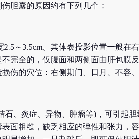
刺伤胆囊的原因约有下列几个：
2.5～3.5cm。其体表投影位置一般
是不完全的，仅腹面和两侧面由肝包膜
囊损伤的穴位：右侧期门、日月、不容
结石、炎症、异物、肿瘤等)，可引起胆
囊表面粗糙，缺乏相应的弹性和张力，