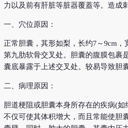
力以及前有肝脏等脏器覆蓋等。造成
一、穴位原因：
正常胆囊，其形如梨，长约7～9cm，宽
第九肋软骨交叉处。胆囊的腹膜包裹
囊底暴露于上述交叉处。较易导致胆
二、病理原因：
胆道梗阻或胆囊本身所存在的疾病(如
不仅可使其体积增大，而且常能使胆