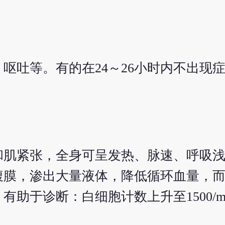
呕吐等。有的在24～26小时内不出现
和肌紧张，全身可呈发热、脉速、呼吸
腹膜，渗出大量液体，降低循环血量，
助于诊断：白细胞计数上升至1500/m