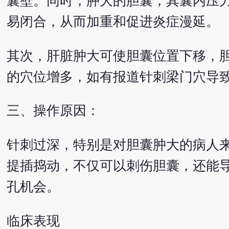
囊壁。同时，肿大的胆囊，其囊内压
易闭合，从而加重和促进炎症漫延。
其次，肝脏肿大可使胆囊位置下移，
的穴位增多，如有报道针刺梁门穴导
三、操作原因：
针刺过深，特别是对胆囊肿大的病人
提插捣动，不仅可以刺伤胆囊，还能
孔机会。
临床表现