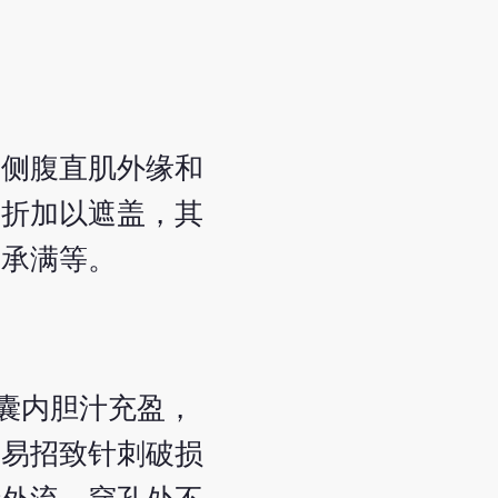
在右侧腹直肌外缘和
反折加以遮盖，其
、承满等。
囊内胆汁充盈，
容易招致针刺破损