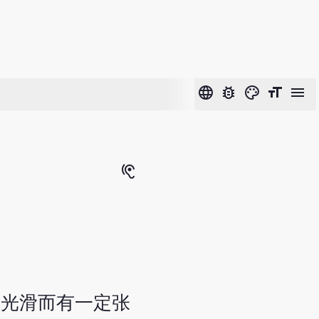
language
bug_report
color_lens
format_size
menu
hearing
面光滑而有一定张