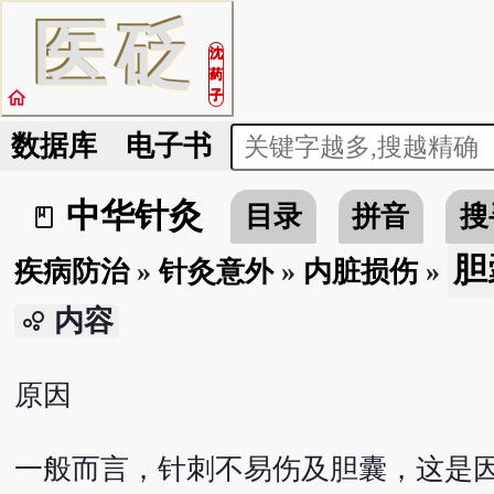
医
砭
沈
药
home
子
数据库
电子书
中华针灸
目录
拼音
搜
book_2
胆
疾病防治
»
针灸意外
»
内脏损伤
»
内容
bubble_chart
原因
一般而言，针刺不易伤及胆囊，这是