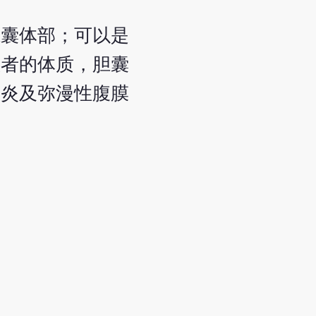
胆囊体部；可以是
患者的体质，胆囊
膜炎及弥漫性腹膜