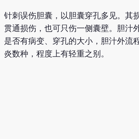
针刺误伤胆囊，以胆囊穿孔多见。其
贯通损伤，也可只伤一侧囊壁。胆汁
是否有病变、穿孔的大小，胆汁外流
炎数种，程度上有轻重之别。