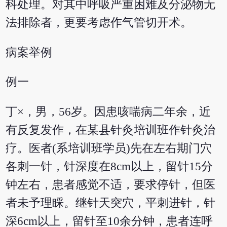
科处理。对其中呼吸严重困难及分泌物无
法排除者，更要考虑作气管切开术。
病案举例
例一
丁×，男，56岁。因患咳喘病二年余，近
有反复发作，在某县针灸培训班作针灸治
疗。医者(系培训班学员)先在左右期门穴
各刺一针，针深度在8cm以上，留针15分
钟左右，患者感觉不适，要求停针，但医
者未予理睬。继针天突穴，平刺进针，针
深6cm以上，留针至10余分钟，患者连呼