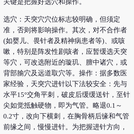
关键是把握好选穴和操作。
选穴：天突穴穴位标志较明确，但须定
准，否则将影响操作。其次，对不合作者
(如婴儿、畏针者及精神病患者等)、或咳
嗽，特别是阵发性剧咳者，应暂缓选天突
等穴，可改选附近的璇玑、膻中诸穴，或
背部腧穴及远道取穴等。操作：据多数医
家经验，天突穴进针以下法较安全：先与
水平15°交角平刺，破皮后缓缓送针，至针
尖如觉抵触硬物，即为气管。略退0.1～
0.2寸，改向下横刺，在胸骨柄后缘和气管
前缘之间，慢慢进针。为把握进针方向，