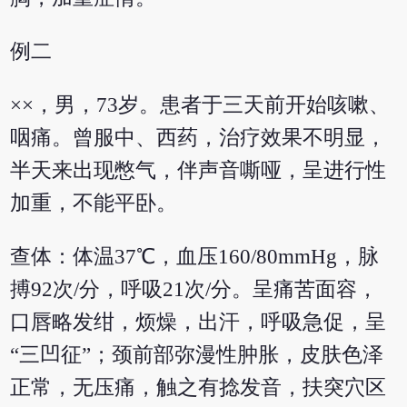
例二
××，男，73岁。患者于三天前开始咳嗽、
咽痛。曾服中、西药，治疗效果不明显，
半天来出现憋气，伴声音嘶哑，呈进行性
加重，不能平卧。
查体：体温37℃，血压160/80mmHg，脉
搏92次/分，呼吸21次/分。呈痛苦面容，
口唇略发绀，烦燥，出汗，呼吸急促，呈
“三凹征”；颈前部弥漫性肿胀，皮肤色泽
正常，无压痛，触之有捻发音，扶突穴区