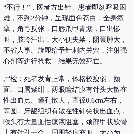
“不行！”，医者方出针。患者即刻呼吸困
难，不到2分钟，呈现面色苍白，全身痉
挛，角弓反张，口唇爪甲青紫，口出惨
叫，肢冷汗出，大小便失禁，阴囊肿大，
不省人事。旋即给予针刺内关穴，注射强
心剂等进行抢救，结果无效死亡。
尸检：死者发育正常，体格较瘦弱，颜
面、口唇紫绀，两眼睑结膜有针头大散在
性出血点。瞳孔散大，直径0.6cm左右，
等圆。牙龈组织有散在性针尖状出血点，
喉头有大量血性痰液阻塞，颈部甲状软骨
上有针孔一个，周围轻度充血，大小为