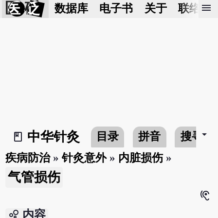
医 砭
menu
数据库
电子书
关于
联络我
arrow_drop_down
中华针灸
目录
拼音
搜寻
book_2
疾病防治
»
针灸意外
»
内脏损伤
»
气管损伤
hearing
bubble_chart
内容