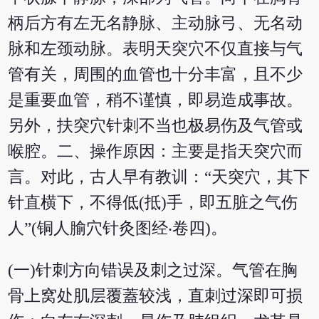
柄后方有左无名静脉、主动脉弓、无名动
脉和左颈动脉。表明天突穴不仅直接与气
管有关，周围的血管也十分丰富，且不少
是重要血管，稍不谨慎，即易造成事故。
另外，扶突穴针刺不当也极易伤及气管或
喉腔。二、操作原因：主要是指天突穴而
言。对此，古人早有教训：“天突穴，其下
针直横下，不得低(抵)手，即五脏之气伤
人”(铜人腧穴针灸图经‧卷四)。
(一)针刺方向错误及刺之过深。气管在胸
骨上窝处肌层覆蓋较浅，直刺过深即可损