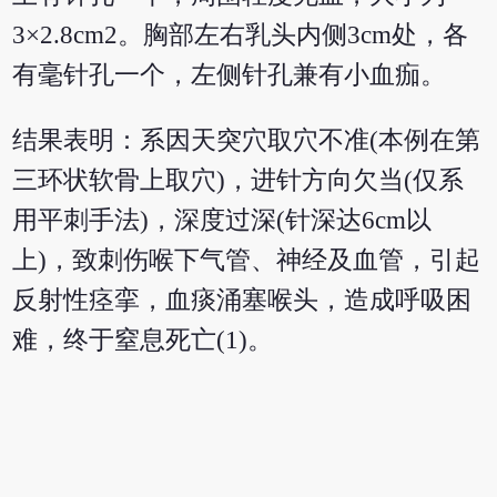
3×2.8cm2。胸部左右乳头内侧3cm处，各
有毫针孔一个，左侧针孔兼有小血痂。
结果表明：系因天突穴取穴不准(本例在第
三环状软骨上取穴)，进针方向欠当(仅系
用平刺手法)，深度过深(针深达6cm以
上)，致刺伤喉下气管、神经及血管，引起
反射性痉挛，血痰涌塞喉头，造成呼吸困
难，终于窒息死亡(1)。