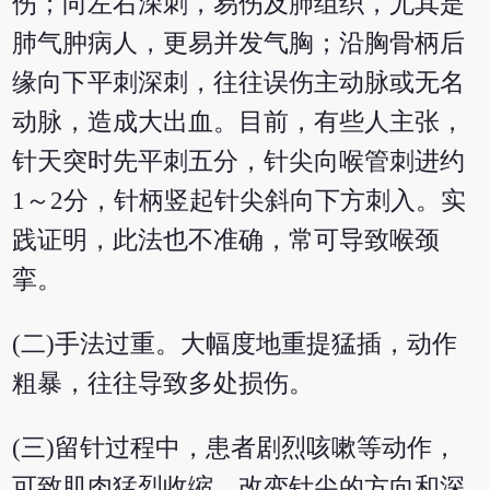
伤；向左右深刺，易伤及肺组织，尤其是
肺气肿病人，更易并发气胸；沿胸骨柄后
缘向下平刺深刺，往往误伤主动脉或无名
动脉，造成大出血。目前，有些人主张，
针天突时先平刺五分，针尖向喉管刺进约
1～2分，针柄竖起针尖斜向下方刺入。实
践证明，此法也不准确，常可导致喉颈
挛。
(二)手法过重。大幅度地重提猛插，动作
粗暴，往往导致多处损伤。
(三)留针过程中，患者剧烈咳嗽等动作，
可致肌肉猛烈收缩，改变针尖的方向和深