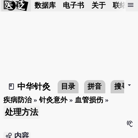
医 砭
menu
数据库
电子书
关于
联络我
arrow_drop_down
中华针灸
目录
拼音
搜寻
book_2
疾病防治
»
针灸意外
»
血管损伤
»
处理方法
hearing
bubble_chart
内容