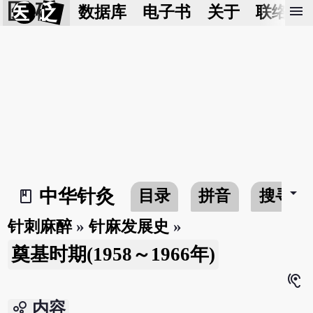
医 砭
menu
数据库
电子书
关于
联络我
arrow_drop_down
中华针灸
目录
拼音
搜寻
book_2
针刺麻醉
»
针麻发展史
»
奠基时期(1958～1966年)
hearing
bubble_chart
内容