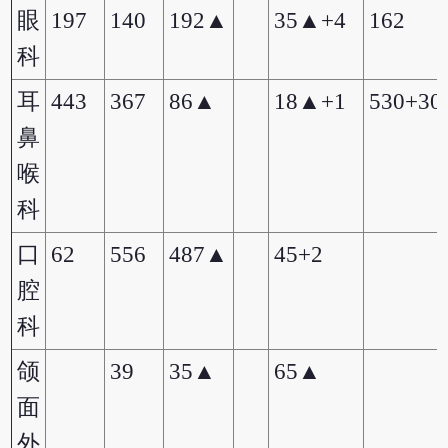
眼
197
140
192▲
35▲+4
162
科
耳
443
367
86▲
18▲+1
530+3
鼻
喉
科
口
62
556
487▲
45+2
腔
科
颌
39
35▲
65▲
面
外