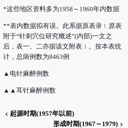
*这些地区资料多为1958～1960年内数据
**表内数据拟有误。此系据原表录﹝原表
附于“针刺穴位研究概述”(内部)一文之
后，表一、二亦据该文附表﹞。按本表统
计，总病例数为8463例
▲电针麻醉例数
▲▲耳针麻醉例数
起源时期(1957年以前)
chevron_left
形成时期(1967～1979)
chevron_right