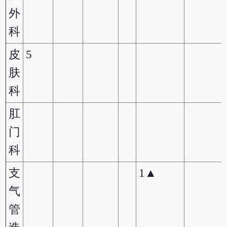
外
科
皮
5
肤
科
肛
门
科
支
1▲
气
管