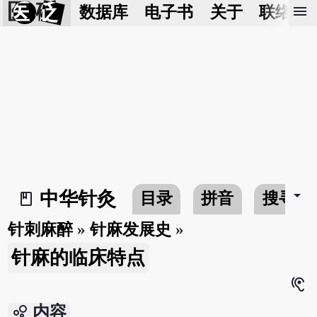
医 砭
menu
数据库
电子书
关于
联络我
arrow_drop_down
中华针灸
目录
拼音
搜寻
book_2
针刺麻醉
»
针麻发展史
»
针麻的临床特点
hearing
bubble_chart
内容