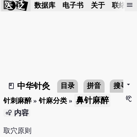
医 砭
menu
数据库
电子书
关于
联络我
arrow_drop_down
中华针灸
目录
拼音
搜寻
book_2
hearing
鼻针麻醉
针刺麻醉
»
针麻分类
»
bubble_chart
内容
取穴原则