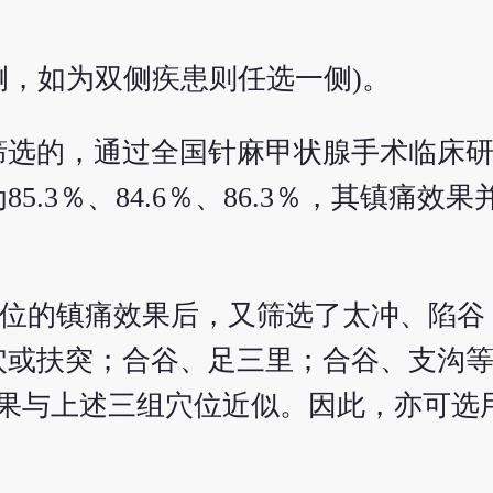
侧，如为双侧疾患则任选一侧)。
筛选的，通过全国针麻甲状腺手术临床
.3％、84.6％、86.3％，其镇痛效
穴位的镇痛效果后，又筛选了太冲、陷谷
穴或扶突；合谷、足三里；合谷、支沟
效果与上述三组穴位近似。因此，亦可选