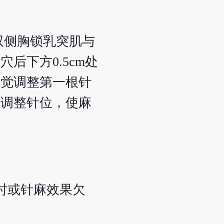
双侧胸锁乳突肌与
下方0.5cm处
感觉调整第一根针
过调整针位，使麻
小时或针麻效果欠