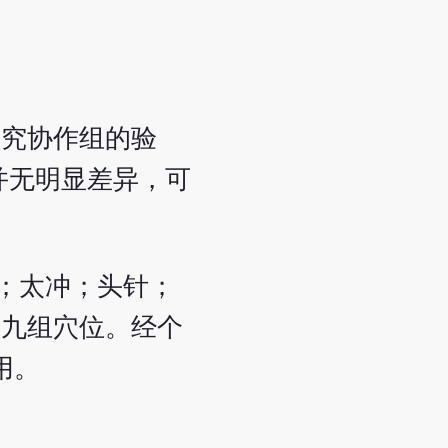
研究协作组的验
果并无明显差异，可
；太冲；头针；
等九组穴位。经个
用。