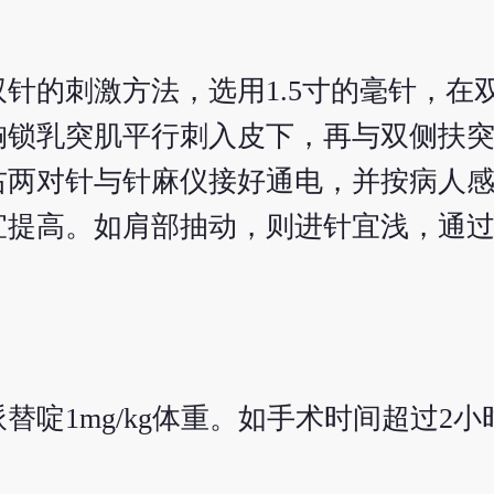
针的刺激方法，选用1.5寸的毫针，在
锁乳突肌平行刺入皮下，再与双侧扶突穴后
右两对针与针麻仪接好通电，并按病人
宜提高。如肩部抽动，则进针宜浅，通
。
哌替啶1mg/kg体重。如手术时间超过2