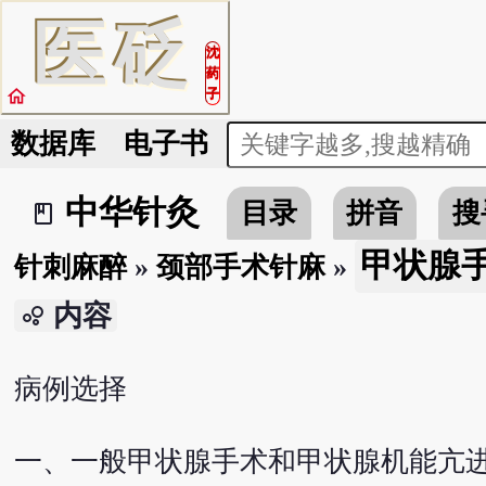
医
砭
沈
药
home
子
数据库
电子书
中华针灸
目录
拼音
搜
book_2
甲状腺
针刺麻醉
»
颈部手术针麻
»
内容
bubble_chart
病例选择
一、一般甲状腺手术和甲状腺机能亢