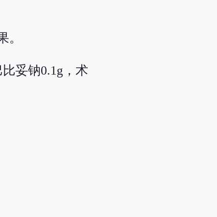
果。
妥钠0.1g，术