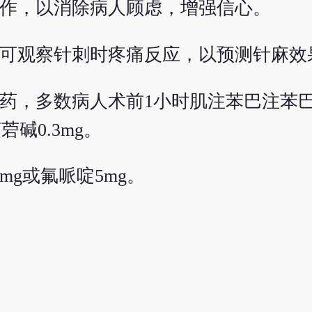
工作，以消除病人顾虑，增强信心。
亦可观察针刺时疼痛反应，以预测针麻效
药，多数病人术前1小时肌注苯巴注苯巴比
菪碱0.3mg。
mg或氟哌啶5mg。