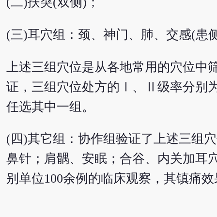
(二)扶突(双侧)；
(三)耳穴组：颈、神门、肺、交感(患
上述三组穴位是从各地常用的穴位中
证，三组穴位处方的Ⅰ、Ⅱ级率分别为85
任选其中一组。
(四)其它组：协作组验证了上述三组
鼻针；肩髃、安眠；合谷、内关加耳
别单位100余例的临床观察，其镇痛