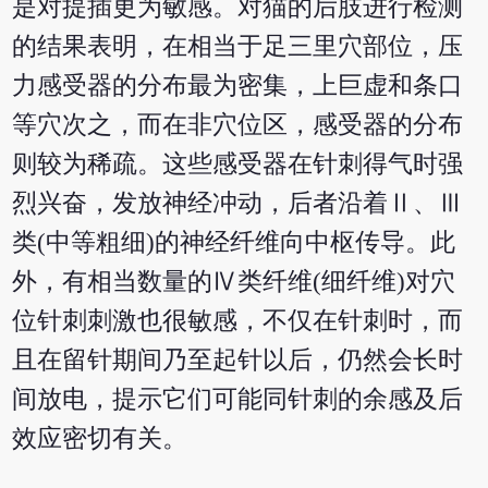
是对提插更为敏感。对猫的后肢进行检测
的结果表明，在相当于足三里穴部位，压
力感受器的分布最为密集，上巨虚和条口
等穴次之，而在非穴位区，感受器的分布
则较为稀疏。这些感受器在针刺得气时强
烈兴奋，发放神经冲动，后者沿着Ⅱ、Ⅲ
类(中等粗细)的神经纤维向中枢传导。此
外，有相当数量的Ⅳ类纤维(细纤维)对穴
位针刺刺激也很敏感，不仅在针刺时，而
且在留针期间乃至起针以后，仍然会长时
间放电，提示它们可能同针刺的余感及后
效应密切有关。