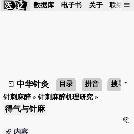
医 砭
menu
数据库
电子书
关于
联络我
arrow_drop_down
中华针灸
目录
拼音
搜寻
book_2
针刺麻醉
»
针刺麻醉机理研究
»
得气与针麻
hearing
bubble_chart
内容