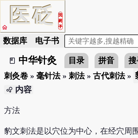
医
砭
沈
药
home
子
数据库
电子书
中华针灸
目录
拼音
搜
book_2
刺灸卷
»
毫针法
»
刺法
»
古代刺法
»
内容
bubble_chart
方法
豹文刺法是以穴位为中心，在经穴周