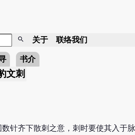
search
关于
联络我们
寻
书介
豹文刺
围数针齐下散刺之意，刺时要使其入于