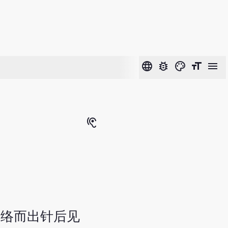
language
bug_report
color_lens
format_size
menu
hearing
脉络而出针后见