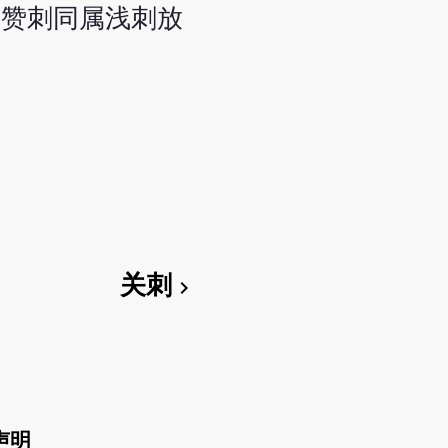
的赞刺同属浅刺放
关刺
chevron_right
声明