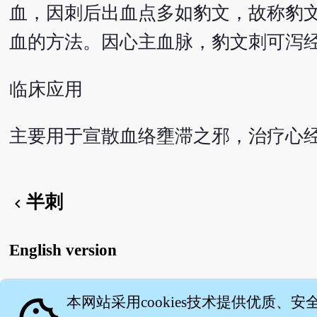
血，因刺后出血点多如豹文，故称豹
血的方法。因心主血脉，豹文刺可泻
临床应用
主要用于宣散血络壅滞之邪，治疗心
半刺
chevron_left
English version
本网站采用cookies技术提供优质、安
关