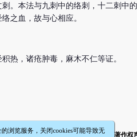
文刺。本法与九刺中的络刺，十二刺中
经络之血，故与心相应。
经积热，诸疮肿毒，麻木不仁等证。
全的浏览服务，关闭cookies可能导致无
于
联络我们
服务条款
隐私权条款
著作权
|
|
|
|