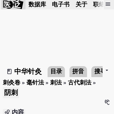
医 砭
menu
数据库
电子书
关于
联络我
arrow_drop_down
中华针灸
目录
拼音
搜寻
book_2
刺灸卷
»
毫针法
»
刺法
»
古代刺法
»
阴刺
hearing
bubble_chart
内容