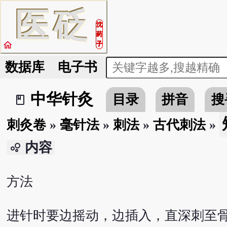
医
砭
沈
药
home
子
数据库
电子书
中华针灸
目录
拼音
搜
book_2
刺灸卷
»
毫针法
»
刺法
»
古代刺法
»
内容
bubble_chart
方法
进针时要边摇动，边插入，直深刺至