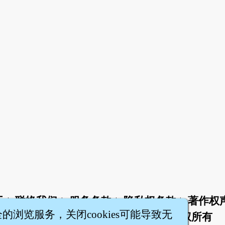
于
联络我们
服务条款
隐私权条款
著作权
|
|
|
|
全的浏览服务，关闭cookies可能导致无
智橐·
医砭
·
沈药子
©2008～2026
著作权所有