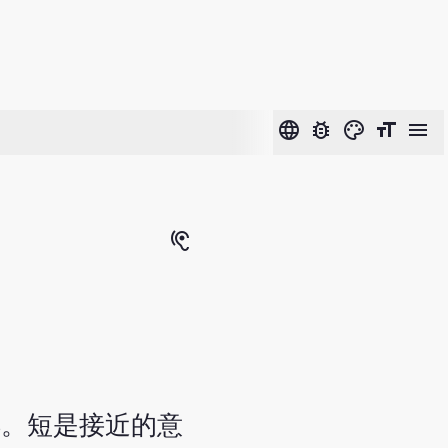
language
bug_report
color_lens
format_size
menu
hearing
样。短是接近的意