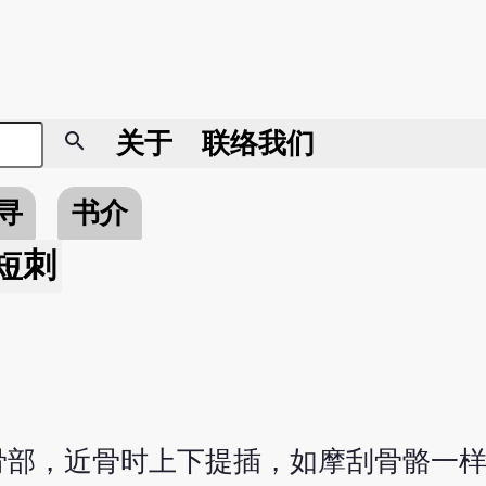
search
关于
联络我们
寻
书介
短刺
骨部，近骨时上下提插，如摩刮骨骼一