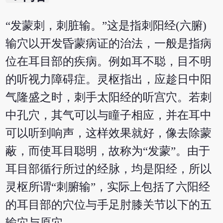
“发蒙刺，刺脏输。”这是指刺阳经(六腑)
输穴以开发昏蒙病证的治法，一般是指病
位在耳目部的疾病。例如耳不聪，目不明
的听视力障碍症。灵枢指出，应趁日中阳
气隆盛之时，刺手太阳经的听宫穴。若刺
中孔穴，其气可以与瞳子相应，并在耳中
可以听到响声，这样效果就好，像去除蒙
蔽，而使耳目聪明，故称为“发蒙”。由于
耳目部循行所过的经脉，均是阳经，所以
灵枢所谓“刺腑输”，实际上包括了六阳经
的耳目部的穴位与手足肘膝关节以下的五
输穴与原穴。