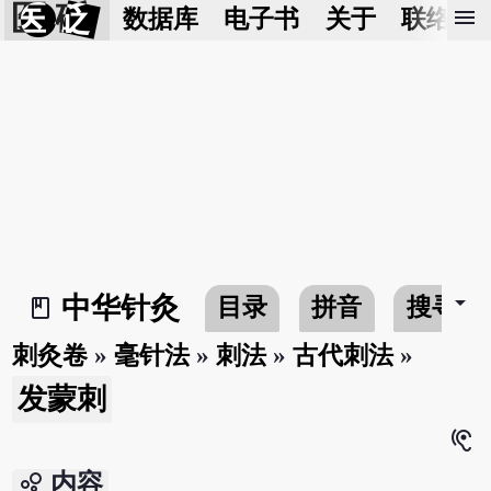
医 砭
menu
数据库
电子书
关于
联络我
arrow_drop_down
中华针灸
目录
拼音
搜寻
book_2
刺灸卷
»
毫针法
»
刺法
»
古代刺法
»
发蒙刺
hearing
bubble_chart
内容