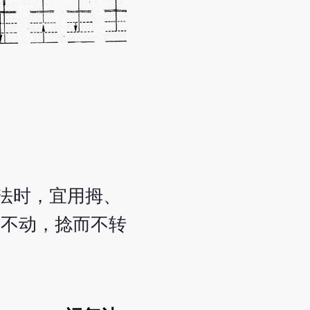
法时，宜用拇、
而不动，捻而不转