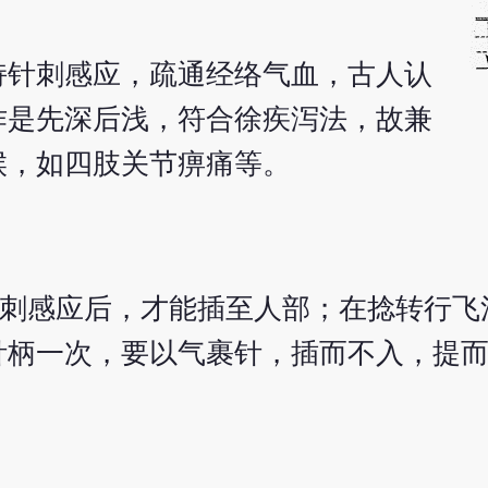
持针刺感应，疏通经络气血，古人认
作是先深后浅，符合徐疾泻法，故兼
候，如四肢关节痹痛等。
针刺感应后，才能插至人部；在捻转行飞
针柄一次，要以气裹针，插而不入，提