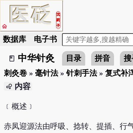
医
砭
沈
药
home
子
数据库
电子书
中华针灸
目录
拼音
搜
book_2
刺灸卷
»
毫针法
»
针刺手法
»
复式补
内容
bubble_chart
﹝概述﹞
赤凤迎源法由呼吸、捻转、提插、行