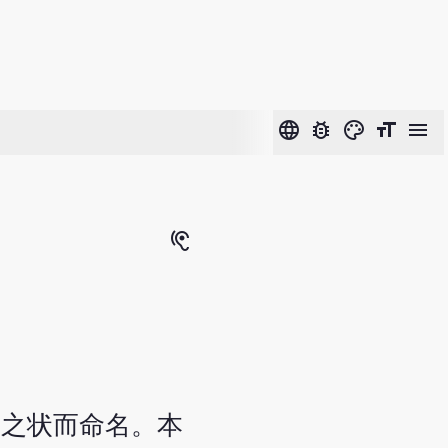
language
bug_report
color_lens
format_size
menu
hearing
旋之状而命名。本