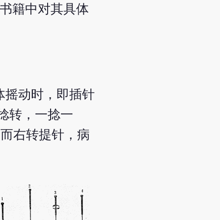
等书籍中对其具体
体摇动时，即插针
捻转，一捻一
气而右转提针，病