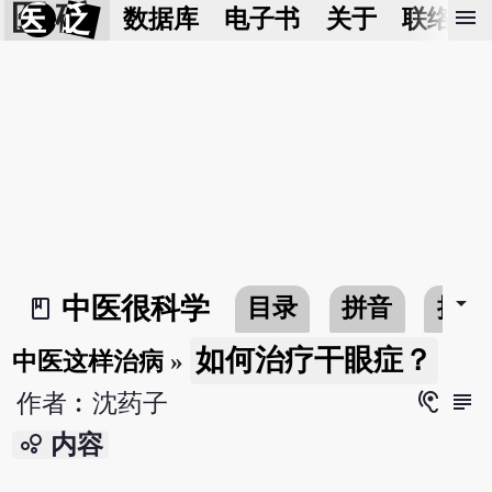
医 砭
menu
数据库
电子书
关于
联络我
arrow_drop_down
中医很科学
目录
拼音
搜寻
book_2
如何治疗干眼症？
中医这样治病
»
hearing
subject
作者︰沈药子
bubble_chart
内容