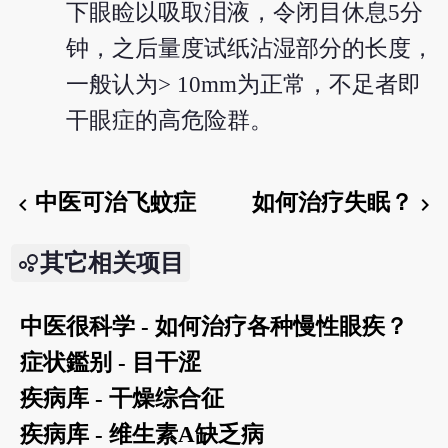
下眼睑以吸取泪液，令闭目休息5分
钟，之后量度试纸沾湿部分的长度，
一般认为> 10mm为正常，不足者即
干眼症的高危险群。
中医可治飞蚊症
如何治疗失眠？
chevron_left
chevron_right
其它相关项目
中医很科学 - 如何治疗各种慢性眼疾？
症状鑑别 - 目干涩
疾病库 - 干燥综合征
疾病库 - 维生素A缺乏病