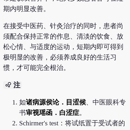
期内明显改善。
在接受中医药、针灸治疗的同时，患者尚
须配合保持正常的作息、清淡的饮食、放
松心情、与适度的运动，短期内即可得到
极明显的改善，必须养成良好的生活习
惯，才可能完全根治。
bubble_chart
注
如
诸病源侯论．目涩候
、中医眼科专
书
审视瑶函．白涩症
。
Schirmer's test：将试纸置于受试者的