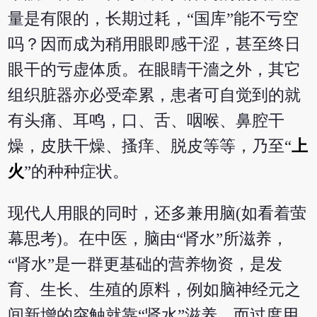
量是有限的，长期过耗，“国库”能不亏空
吗？因而成为稍用眼即感干涩，甚至终日
眼干的亏虚体质。在眼睛干濇之外，其它
组织脏器亦必受牵累，患者可自觉到的就
有头痛、耳鸣，口、舌、咽喉、鼻腔干
燥，皮肤干燥、搔痒、脱皮等等，乃至“
上
火
”的种种症状。
现代人用眼的同时，还多兼用脑(如看着萤
幕思考)。在中医，脑由“肾水”所滋养，
“肾水”是一群更基础的营养物资，是发
育、生长、生殖的原料，例如脑神经元之
间新增的突触就靠“肾水”滋养。而过度用