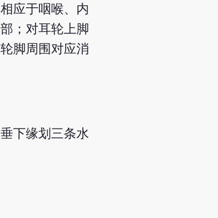
屏相应于咽喉、内
臂部；对耳轮上脚
耳轮脚周围对应消
耳垂下缘划三条水