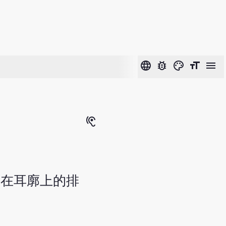
language
bug_report
color_lens
format_size
menu
hearing
它在耳廓上的排