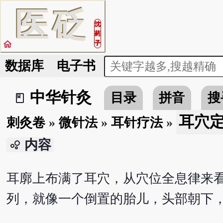
医
砭
沈
药
home
子
数据库
电子书
中华针灸
目录
拼音
搜
book_2
耳穴
刺灸卷
»
微针法
»
耳针疗法
»
内容
bubble_chart
耳廓上布满了耳穴，从穴位全息律来
列，就像一个倒置的胎儿，头部朝下