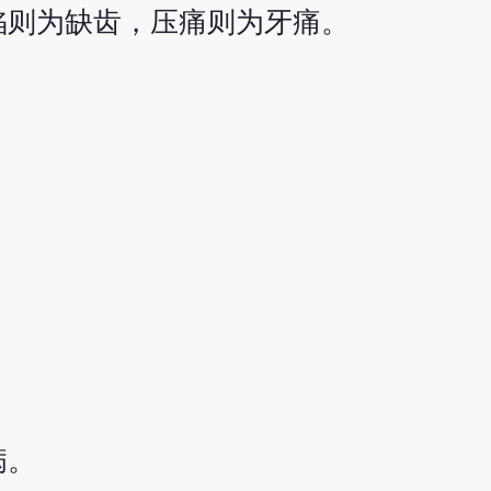
陷则为缺齿，压痛则为牙痛。
病。