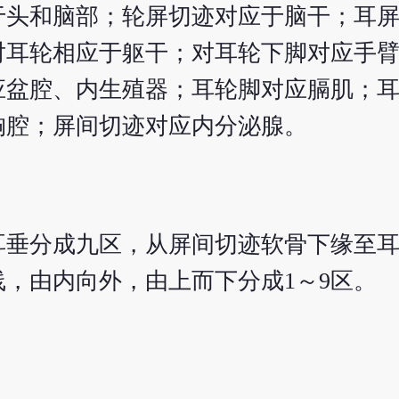
于头和脑部；轮屏切迹对应于脑干；耳
对耳轮相应于躯干；对耳轮下脚对应手
应盆腔、内生殖器；耳轮脚对应膈肌；
胸腔；屏间切迹对应内分泌腺。
耳垂分成九区，从屏间切迹软骨下缘至
，由内向外，由上而下分成1～9区。