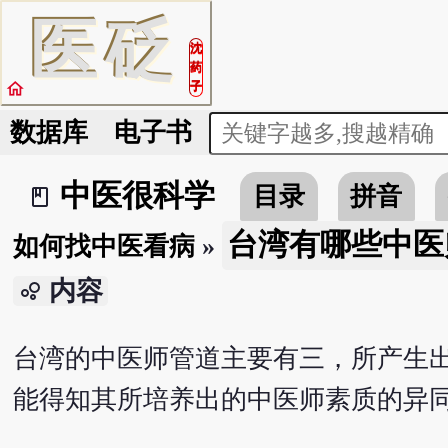
医
砭
沈
药
home
子
数据库
电子书
中医很科学
目录
拼音
book_2
台湾有哪些中医
如何找中医看病
»
内容
bubble_chart
台湾的中医师管道主要有三，所产生
能得知其所培养出的中医师素质的异