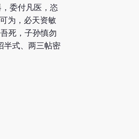
器，委付凡医，恣
不可为，必天资敏
。吾死，子孙慎勿
招半式、两三帖密