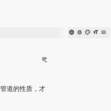
language
bug_report
color_lens
format_size
menu
hearing
些管道的性质，才