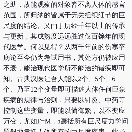
之助，故能观察的对象皆不离人体的感官
范围，所归纳的皆属于无关组织细节的巨
尺度的结论。又由于历经千年以上的传承
与更新，其成熟度远远胜过仅百馀年的现
代医学。何以见得？从两千年前的伤寒卒
病论至今仍为考试用书，其处方仍被应用
不衰，能治现代医学所不能治的诸疾即可
知。古典汉医让吾人能以2个、5个、6
个、乃至12个变量即可描述人体任何巨象
疾病的规律与治则，只要以针灸、中药等
控制这些变量，即能以简御繁，以不变应
万变，尤如F=M．a囊括所有巨尺度力学问
题般地囊括人体所有的巨尺度疾患，此乃