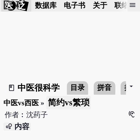
医 砭
menu
数据库
电子书
关于
联络我
arrow_drop_down
中医很科学
目录
拼音
搜寻
book_2
简约vs繁琐
中医vs西医
»
hearing
作者︰沈药子
bubble_chart
内容