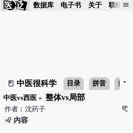
医 砭
menu
数据库
电子书
关于
联络我
arrow_drop_down
中医很科学
目录
拼音
搜寻
book_2
整体vs局部
中医vs西医
»
hearing
作者︰沈药子
bubble_chart
内容