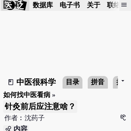
医 砭
menu
数据库
电子书
关于
联络我
arrow_drop_down
中医很科学
目录
拼音
搜寻
book_2
如何找中医看病
»
针灸前后应注意啥？
hearing
作者︰沈药子
bubble_chart
内容