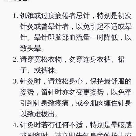
饥饿或过度疲倦者忌针，特别是初次
针灸或曾晕针者，以免引起不适或晕
针。晕针即脑部血流量一时降低，以
致头晕。
请穿宽松衣物，勿穿连身衣裤、裙
子、或裤袜。
针灸时，请放松身心，保持最舒服的
姿势，留针时亦勿变更姿势，以免牵
引到针身致疼痛，或令肌肉缠住针身
以致难拔出。
针灸时若有任何不适，特别是晕眩感
或剧痛时，请立即告知身旁的护士或