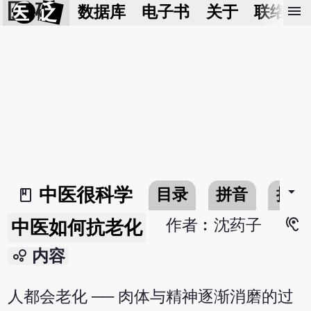
医 砭
menu
数据库
电子书
关于
联络我
arrow_drop_down
中医很科学
目录
拼音
搜寻
book_2
hearing
作者︰沈药子
中医如何抗老化
bubble_chart
内容
人都会老化 ── 肉体与精神逐渐消磨的过