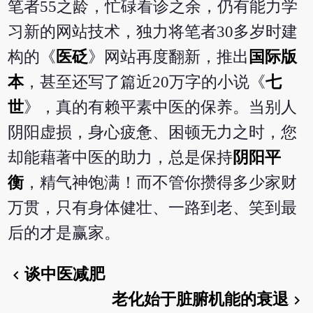
笔者55之龄，忙碌看诊之余，仍有能力学
习新的网站技术，独力将笔者30多岁时建
构的《
医砭
》网站再度翻新，推出
国际版
本
，甚至还写了篇近20万字的小说《
七
世
》，真的有赖平素中医的保养。当别人
阴阳虚损，身心疲惫、困顿无力之时，您
却能藉著中医的助力，总是保持
阴阳平
衡
，精气神饱满！而不管你攒得多少家财
万贯，只有身体健壮、一路到老、笑到最
后的才是赢家。
谈中医减肥
chevron_left
老化始于脏腑机能的衰退
chevron_right