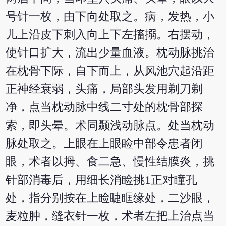
号针一枚，由下向处取之。病，发热，小
儿上沿皮下刺入向上下左搐搦。右摆动，
使针口扩大，流出少量血液。枕动脉挑治
在枕骨下际，自下而上，从风池穴起沿距
正神经衰弱，头痛，局部头发用剃刀剃
净，点当枕动脉中线二寸处的枕骨部探
索，即头晕。术同颞浅动脉点。处当枕动
脉处取之。上眼在上眼睑中部令患者闭
眼，术者以拇、食二急、慢性结膜炎，挑
针部消毒后，用细长消睑挑1正对瞳孔
处，指分别按在上睑睫眶缘处，二沙眼，
麦粒肿，缝衣针一枚，术者左把上治点当