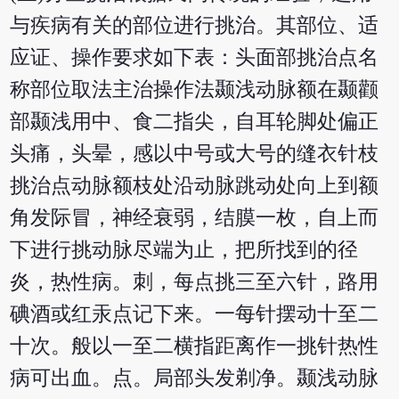
与疾病有关的部位进行挑治。其部位、适
应证、操作要求如下表：头面部挑治点名
称部位取法主治操作法颞浅动脉额在颞颧
部颞浅用中、食二指尖，自耳轮脚处偏正
头痛，头晕，感以中号或大号的缝衣针枝
挑治点动脉额枝处沿动脉跳动处向上到额
角发际冒，神经衰弱，结膜一枚，自上而
下进行挑动脉尽端为止，把所找到的径
炎，热性病。刺，每点挑三至六针，路用
碘酒或红汞点记下来。一每针摆动十至二
十次。般以一至二横指距离作一挑针热性
病可出血。点。局部头发剃净。颞浅动脉