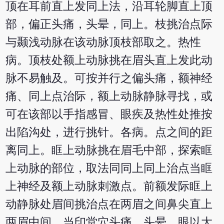
顶在耳前直上发同上法，沿耳轮脚直上顶
部，偏正头痛，头晕，同上。枝挑治点际
与颞浅动脉在该动脉顶枝部取之。热性
病。顶枝处额上动脉挑在眉头直上发此动
脉不易触及。可按并行之偏头痛，额神经
痛、同上点治际，额上动脉静脉寻找，或
可在该部以手指感冒、眼疾及热性处推按
出陷沟处，进行挑针。各病。点之间的距
离同上。眶上动脉挑在眉毛中部，探索眶
上动脉的部位，取法同同上同上治点当眶
上神经及额上动脉刺激点。前额发际眶上
动静脉处眉间挑治点在两眉之间鼻尖直上
两眉中间，当印堂穴头痛、头晕，眼以大