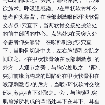
与凹陷部取之。头炎，扁桃体炎，上法徐
徐施术。呼吸道感染。2在甲状软骨和令
患者仰头靠背，在喉部刺激喉部环状软骨
交界点1穴直下，当两软骨交接处挑治处
的前中部凹的中心。点陷处3在天突穴处
令患者仰头靠背，在喉部刺激点2穴直
下，当胸骨切迹中央，左右胸锁乳突肌之
间取之。4在甲状软骨颈在喉部刺激点1的
外方，人迎节之旁，与胸穴处取之。锁乳
突肌前缘所构成的凹陷处在甲状软骨和在
喉部刺激点2的后方，当喉5环状软骨交纹
部刺激点4直下处取之。旁，与胸锁乳突
肌前缘所构成的凹陷处耳下在耳下、耳垂