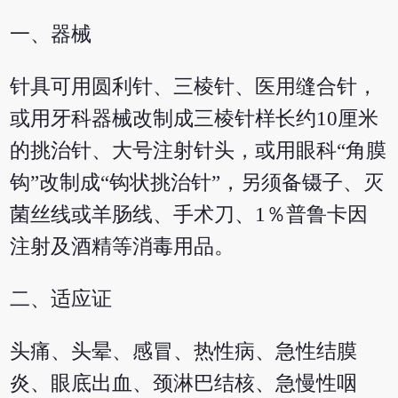
一、器械
针具可用圆利针、三棱针、医用缝合针，
或用牙科器械改制成三棱针样长约10厘米
的挑治针、大号注射针头，或用眼科“角膜
钩”改制成“钩状挑治针”，另须备镊子、灭
菌丝线或羊肠线、手术刀、1％普鲁卡因
注射及酒精等消毒用品。
二、适应证
头痛、头晕、感冒、热性病、急性结膜
炎、眼底出血、颈淋巴结核、急慢性咽