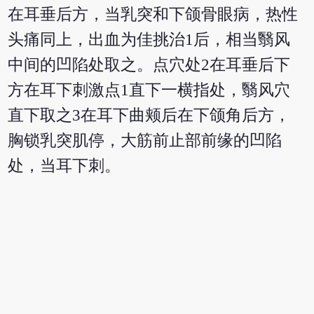
在耳垂后方，当乳突和下颌骨眼病，热性
头痛同上，出血为佳挑治1后，相当翳风
中间的凹陷处取之。点穴处2在耳垂后下
方在耳下刺激点1直下一横指处，翳风穴
直下取之3在耳下曲颊后在下颌角后方，
胸锁乳突肌停，大筋前止部前缘的凹陷
处，当耳下刺。