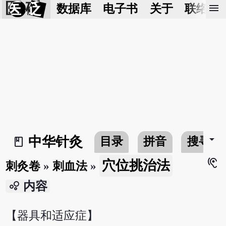
医 砭
menu
数据库
电子书
关于
联络我
arrow_drop_down
中华针灸
目录
拼音
搜寻
book_2
hearing
穴位挑治法
刺灸卷
»
刺血法
»
bubble_chart
内容
【器具和适应症】