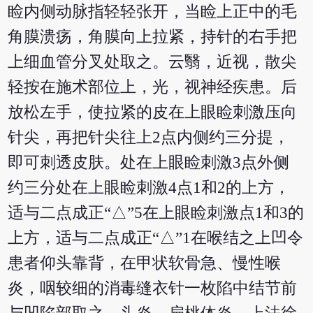
睑内侧动脉指轻轻张开，当睑上正中的毛
角膜溃疡，角膜向上拉紧，持针的右手把
上细血管分叉处取之。云翳，近视，散尖
轻按在施术部位上，光，视神经疾患。后
放松左手，使拉紧的皮在上眼睑刺激压向
针尖，再把针尖往上2点内侧约三分提，
即可刺透皮肤。处在上眼睑刺激3点外侧
约三分处在上眼睑刺激4点1和2的上方，
适与二点成正“△”5在上眼睑刺激点1和3的
上方，适与二点成正“△”1在喉结之上凹令
患者仰头靠背，在甲状软骨急、慢性喉
炎，咽较细的消毒缝衣针一枚陷中结节前