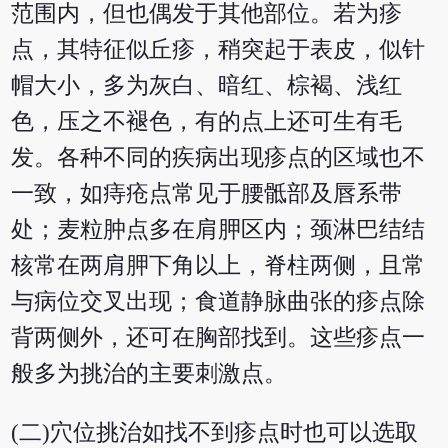
范围内，但也偶发于其他部位。若为疹
点，其特征似丘疹，稍突起于表皮，似针
帽大小，多为灰白、暗红、棕褐、浅红
色，压之不褪色，有的点上还可生有毛
发。各种不同的疾病出现疹点的区域也不
一致，如痔疮点常见于腰骶部及唇系带
处；麦粒肿点多在肩胛区内；颈淋巴结结
核常在两肩胛下角以上，脊柱两侧，且常
与病位交叉出现；食道静脉曲张的疹点除
背两侧外，还可在胸部找到。这些疹点一
般多为挑治的主要刺激点。
(二)穴位挑治如找不到疹点时也可以选取