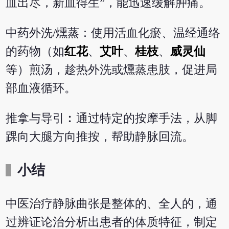
血出尽，新血得生”，能迅速缓解肿痛。
中药外洗/燻蒸：使用活血化瘀、温经通络
的药物（如
红花
、
艾叶
、
桂枝
、
威灵仙
等）煎汤，趁热外洗或燻蒸患肢，促进局
部血液循环。
推拿与导引︰通过特定的按摩手法，从脚
踝向大腿方向推按，帮助静脉回流。
小结
中医治疗静脉曲张是整体的、全人的，通
过辨证论治分析出患者的体质特征，制定