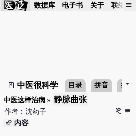
医 砭
menu
数据库
电子书
关于
联络我
arrow_drop_down
中医很科学
目录
拼音
搜寻
book_2
静脉曲张
中医这样治病
»
hearing
subject
作者︰沈药子
bubble_chart
内容