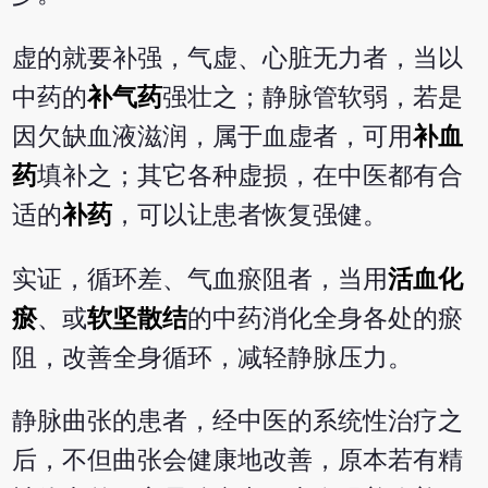
虚的就要补强，气虚、心脏无力者，当以
中药的
补气药
强壮之；静脉管软弱，若是
因欠缺血液滋润，属于血虚者，可用
补血
药
填补之；其它各种虚损，在中医都有合
适的
补药
，可以让患者恢复强健。
实证，循环差、气血瘀阻者，当用
活血化
瘀
、或
软坚散结
的中药消化全身各处的瘀
阻，改善全身循环，减轻静脉压力。
静脉曲张的患者，经中医的系统性治疗之
后，不但曲张会健康地改善，原本若有精