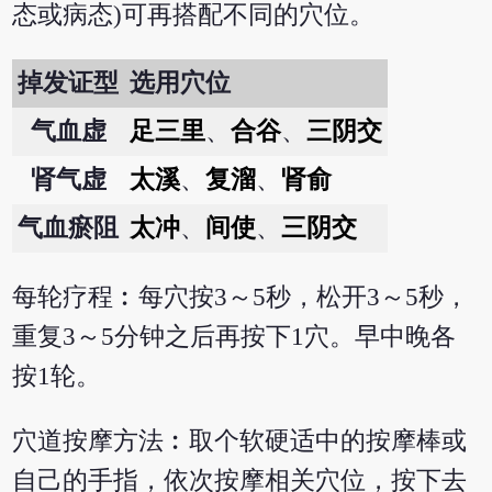
态或病态)可再搭配不同的穴位。
掉发证型
选用穴位
气血虚
足三里
、
合谷
、
三阴交
肾气虚
太溪
、
复溜
、
肾俞
气血瘀阻
太冲
、
间使
、
三阴交
每轮疗程︰每穴按3～5秒，松开3～5秒，
重复3～5分钟之后再按下1穴。早中晚各
按1轮。
穴道按摩方法︰取个软硬适中的按摩棒或
自己的手指，依次按摩相关穴位，按下去