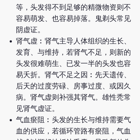
等，头发得不到足够的精微物资则不
容易萌发、也容易掉落。鬼剃头常见
阴虚证。
肾气虚︰肾气主导人体组织的生长、
发育、与维持，若肾气不足，则新的
头发很难萌生、已发一半的头发也容
易夭折。肾气不足之因︰先天遗传、
后天的过度劳碌、房事过度、或因久
病。肾气虚则补强其肾气。雄性秃常
见肾气虚证。
气血瘀阻︰头发的生长与维持需要气
血的供应，若循环管路有瘀阻，气血