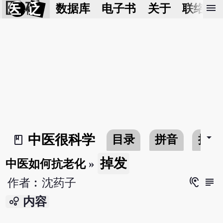
医 砭
menu
数据库
电子书
关于
联络我
arrow_drop_down
中医很科学
目录
拼音
搜寻
book_2
掉发
中医如何抗老化
»
hearing
subject
作者︰沈药子
bubble_chart
内容