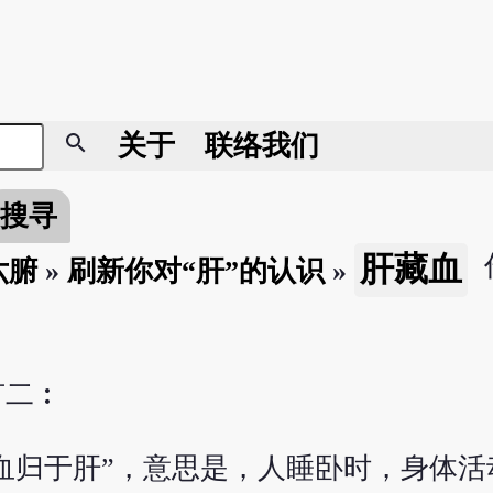
search
关于
联络我们
搜寻
肝藏血
六腑
»
刷新你对“肝”的认识
»
有二︰
血归于肝”，意思是，人睡卧时，身体