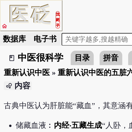
医
砭
沈
药
home
子
数据库
电子书
中医很科学
目录
拼音
book_2
重新认识中医
»
重新认识中医的五脏
内容
bubble_chart
古典中医认为肝脏能“藏血”，其意涵
储藏血液︰
内经‧五藏生成
“人卧，