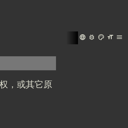
language
bug_report
color_lens
format_size
menu
权，或其它原