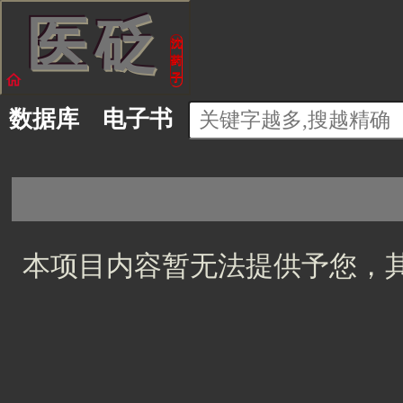
医
砭
沈
药
home
子
数据库
电子书
本项目内容暂无法提供予您，