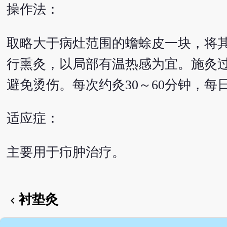
操作法：
取略大于病灶范围的蟾蜍皮一块，将
行熏灸，以局部有温热感为宜。施灸
避免烫伤。每次约灸30～60分钟，每
适应症：
主要用于疖肿治疗。
衬垫灸
chevron_left