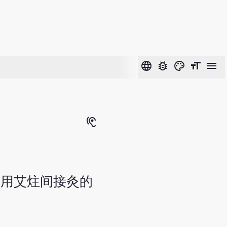
language
bug_report
color_lens
format_size
menu
hearing
采用艾炷间接灸的