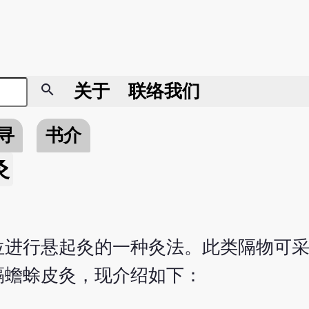
search
关于
联络我们
寻
书介
灸
位进行悬起灸的一种灸法。此类隔物可
隔蟾蜍皮灸，现介绍如下：