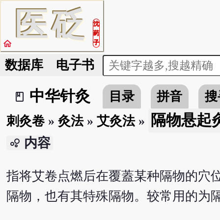
医
砭
沈
药
home
子
数据库
电子书
中华针灸
目录
拼音
搜
book_2
隔物悬起
刺灸卷
»
灸法
»
艾灸法
»
内容
bubble_chart
指将艾卷点燃后在覆蓋某种隔物的穴
隔物，也有其特殊隔物。较常用的为