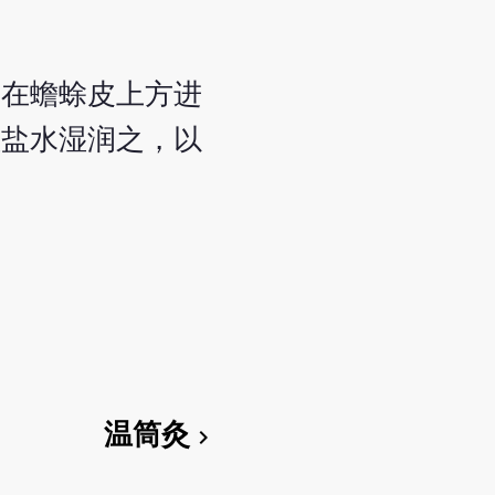
，在蟾蜍皮上方进
理盐水湿润之，以
温筒灸
chevron_right