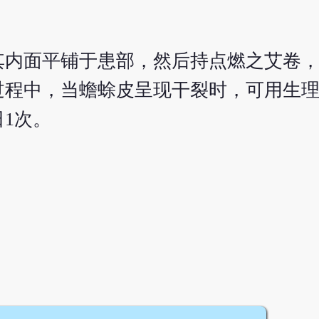
其内面平铺于患部，然后持点燃之艾卷
过程中，当蟾蜍皮呈现干裂时，可用生
日1次。