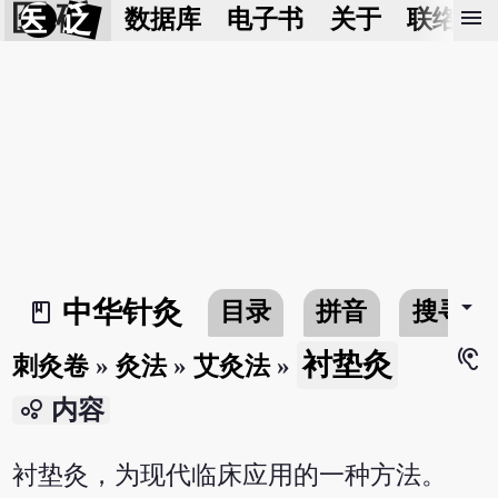
医 砭
menu
数据库
电子书
关于
联络我
arrow_drop_down
中华针灸
目录
拼音
搜寻
book_2
hearing
衬垫灸
刺灸卷
»
灸法
»
艾灸法
»
bubble_chart
内容
衬垫灸，为现代临床应用的一种方法。