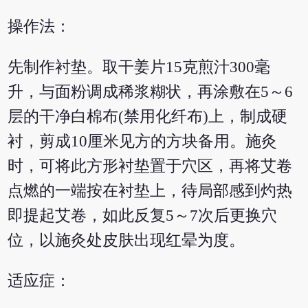
操作法：
先制作衬垫。取干姜片15克煎汁300毫
升，与面粉调成稀浆糊状，再涂敷在5～6
层的干净白棉布(禁用化纤布)上，制成硬
衬，剪成10厘米见方的方块备用。施灸
时，可将此方形衬垫置于穴区，再将艾卷
点燃的一端按在衬垫上，待局部感到灼热
即提起艾卷，如此反复5～7次后更换穴
位，以施灸处皮肤出现红晕为度。
适应症：