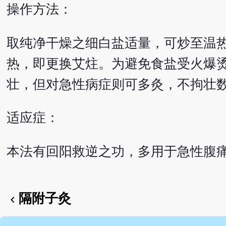
操作方法：
取纯净干燥之细白盐适量，可炒至温
热，即更换艾炷。为避免食盐受火爆烫
壮，但对急性病症则可多灸，不拘壮
适应症：
本法有回阳救逆之功，多用于急性腹
隔附子灸
chevron_left