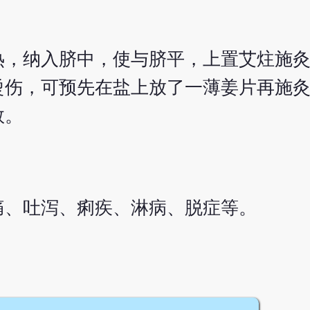
热，纳入脐中，使与脐平，上置艾炷施
伤，可预先在盐上放了一薄姜片再施灸
数。
痛、吐泻、痢疾、淋病、脱症等。