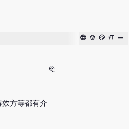
language
bug_report
color_lens
format_size
menu
hearing
得效方等都有介