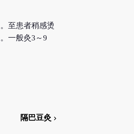
灸。至患者稍感烫
。一般灸3～9
隔巴豆灸
chevron_right