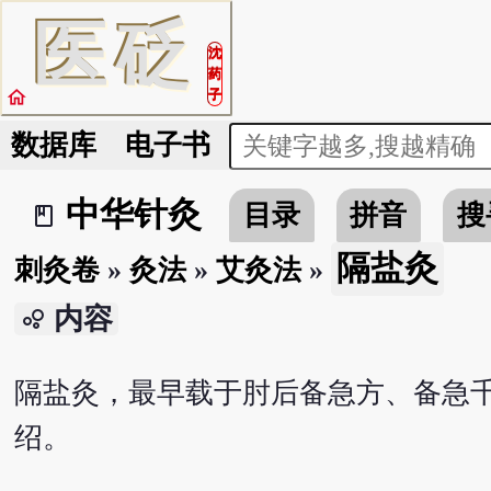
医
砭
沈
药
home
子
数据库
电子书
中华针灸
目录
拼音
搜
book_2
隔盐灸
刺灸卷
»
灸法
»
艾灸法
»
内容
bubble_chart
隔盐灸，最早载于肘后备急方、备急千
绍。