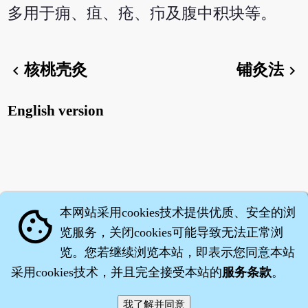
多用于痈、疽、疮、疖及腹中积块等。
核桃壳灸
铺灸法
chevron_left
chevron_right
English version
本网站采用cookies技术提供优质、安全的浏
cookie
览服务，关闭cookies可能导致无法正常浏
览。您若继续浏览本站，即表示您同意本站
采用cookies技术，并且完全接受本站的
服务条款
。
智橐·
医砭
·
沈药子
©2008～2026