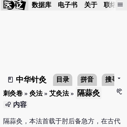
医 砭
menu
数据库
电子书
关于
联络我
arrow_drop_down
中华针灸
目录
拼音
搜寻
book_2
hearing
隔蒜灸
刺灸卷
»
灸法
»
艾灸法
»
bubble_chart
内容
隔蒜灸，本法首载于肘后备急方，在古代