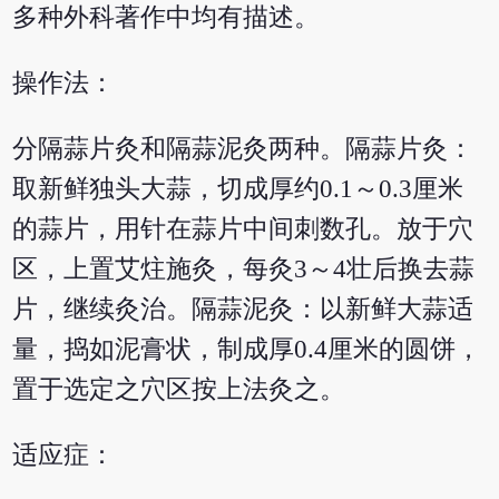
多种外科著作中均有描述。
操作法：
分隔蒜片灸和隔蒜泥灸两种。隔蒜片灸：
取新鲜独头大蒜，切成厚约0.1～0.3厘米
的蒜片，用针在蒜片中间刺数孔。放于穴
区，上置艾炷施灸，每灸3～4壮后换去蒜
片，继续灸治。隔蒜泥灸：以新鲜大蒜适
量，捣如泥膏状，制成厚0.4厘米的圆饼，
置于选定之穴区按上法灸之。
适应症：