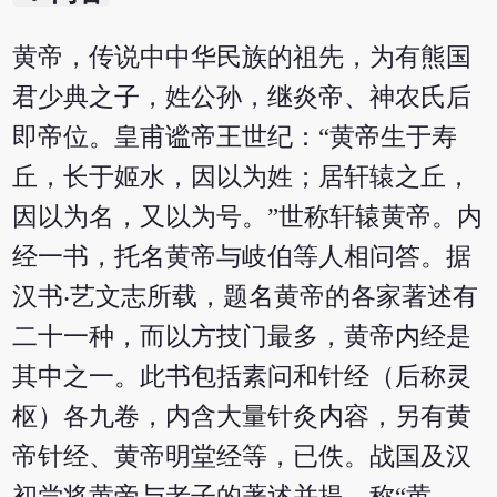
黄帝，传说中中华民族的祖先，为有熊国
君少典之子，姓公孙，继炎帝、神农氏后
即帝位。皇甫谧帝王世纪：“黄帝生于寿
丘，长于姬水，因以为姓；居轩辕之丘，
因以为名，又以为号。”世称轩辕黄帝。内
经一书，托名黄帝与岐伯等人相问答。据
汉书‧艺文志所载，题名黄帝的各家著述有
二十一种，而以方技门最多，黄帝内经是
其中之一。此书包括素问和针经（后称灵
枢）各九卷，内含大量针灸内容，另有黄
帝针经、黄帝明堂经等，已佚。战国及汉
初尝将黄帝与老子的著述并提，称“黄