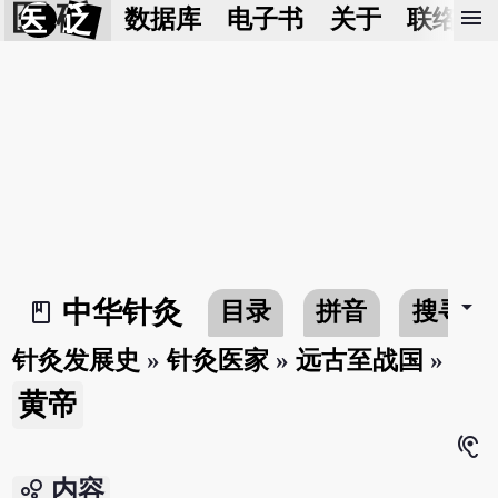
医 砭
menu
数据库
电子书
关于
联络我
arrow_drop_down
中华针灸
目录
拼音
搜寻
book_2
针灸发展史
»
针灸医家
»
远古至战国
»
黄帝
hearing
bubble_chart
内容