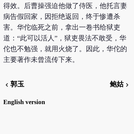
得效。后曹操强迫他做了侍医，他托言妻
病告假回家，因拒绝返回，终于惨遭杀
害。华佗临死之前，拿出一卷书给狱吏
道：“此可以活人”，狱吏畏法不敢受，华
佗也不勉强，就用火烧了。因此，华佗的
主要著作未曾流传下来。
郭玉
鲍姑
chevron_left
chevron_right
English version