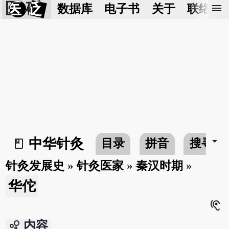
医 砭
menu
数据库
电子书
关于
联络我
arrow_drop_down
中华针灸
目录
拼音
搜寻
book_2
针灸发展史
»
针灸医家
»
秦汉时期
»
华佗
hearing
bubble_chart
内容