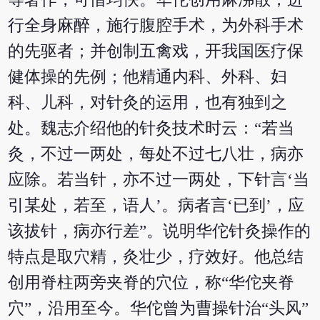
行全身麻醉，施行腹腔手术，为外科手术
的先驱者；并创制五禽戏，开我国医疗保
健体操的先例；他精通内科、外科、妇
科、儿科，对针灸的运用，也有独到之
处。魏志介绍他的针灸技术时云：“若当
灸，不过一两处，每处不过七八壮，病亦
应除。若当针，亦不过一两处，下针言‘当
引某处，若至，语人’。病者言‘已到’，应
该拔针，病亦行差”。说明华佗针灸操作的
特点是取穴精，灸壮少，疗效好。他总结
创用脊柱两旁夹脊的穴位，称“华佗夹脊
穴”，沿用至今。华佗曾为曹操针治“头风”