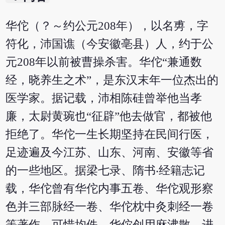
华佗（？～约公元208年），以名旉，字
符化，沛国谯（今安徽亳县）人，约于公
元208年以前被曹操杀害。华佗“兼通数
经，晓养生之术”，是东汉末年一位杰出的
医学家。据记载，沛相陈硅曾举他当孝
廉，太尉黄琬也“征辟”他去做官，都被他
拒绝了。华佗一生长期坚持在民间行医，
足迹遍及今江苏、山东、河南、安徽等省
的一些地区。据梁七录、隋书‧经籍志记
载，华佗曾有华佗内事五卷、华佗观形察
色并三部脉经一卷、华佗枕中灸刺经一卷
等著作，可惜均佚。华佗创用麻沸散，进