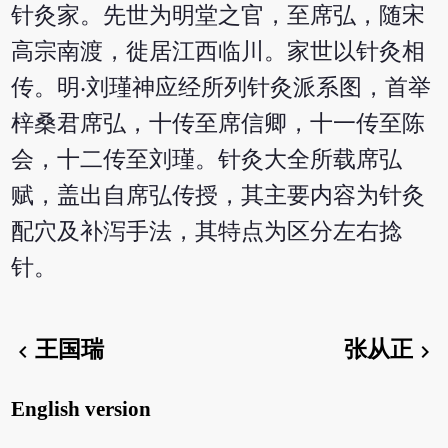
针灸家。先世为明堂之官，至席弘，随宋
高宗南渡，徙居江西临川。家世以针灸相
传。明‧刘瑾神应经所列针灸派系图，首举
梓桑君席弘，十传至席信卿，十一传至陈
会，十二传至刘瑾。针灸大全所载席弘
赋，盖出自席弘传授，其主要内容为针灸
配穴及补泻手法，其特点为区分左右捻
针。
王国瑞
张从正
chevron_left
chevron_right
English version