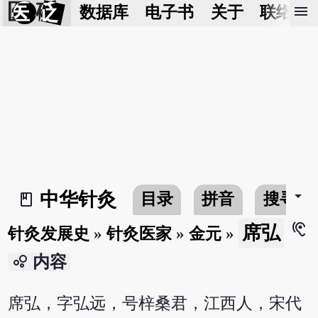
医 砭
menu
数据库
电子书
关于
联络我
arrow_drop_down
中华针灸
目录
拼音
搜寻
book_2
hearing
席弘
针灸发展史
»
针灸医家
»
金元
»
bubble_chart
内容
席弘，字弘远，号梓桑君，江西人，宋代