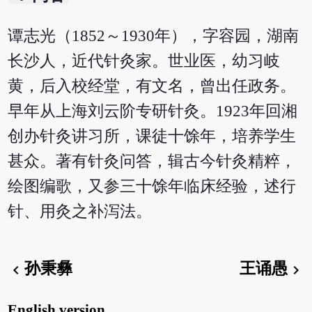
谭志光（1852～1930年），字容园，湖南
长沙人，近代针灸家。世业医，幼习岐
黄，后入校经堂，有文名，曾出任政务。
早年从上海刘云阶专研针灸。1923年回湘
创办针灸讲习所，课徒十馀年，培养学生
甚众。著有针灸问答，辑古今针灸精粹，
绘图编歌，又参三十馀年临床经验，述行
针、用灸之补泻法。
孙秉彝
王诵愚
chevron_left
chevron_right
English version