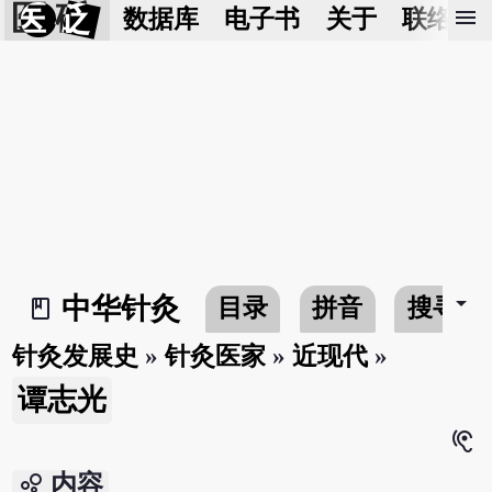
医 砭
menu
数据库
电子书
关于
联络我
arrow_drop_down
中华针灸
目录
拼音
搜寻
book_2
针灸发展史
»
针灸医家
»
近现代
»
谭志光
hearing
bubble_chart
内容