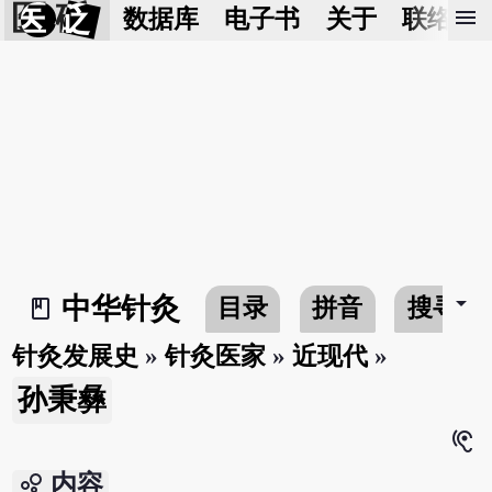
医 砭
menu
数据库
电子书
关于
联络我
arrow_drop_down
中华针灸
目录
拼音
搜寻
book_2
针灸发展史
»
针灸医家
»
近现代
»
孙秉彝
hearing
bubble_chart
内容