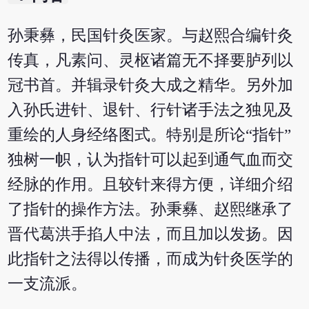
孙秉彝，民国针灸医家。与赵熙合编针灸
传真，凡素问、灵枢诸篇无不择要胪列以
冠书首。并辑录针灸大成之精华。另外加
入孙氏进针、退针、行针诸手法之独见及
重绘的人身经络图式。特别是所论“指针”
独树一帜，认为指针可以起到通气血而交
经脉的作用。且较针来得方便，详细介绍
了指针的操作方法。孙秉彝、赵熙继承了
晋代葛洪手掐人中法，而且加以发扬。因
此指针之法得以传播，而成为针灸医学的
一支流派。