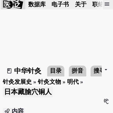
医 砭
menu
数据库
电子书
关于
联络我
arrow_drop_down
中华针灸
目录
拼音
搜寻
book_2
针灸发展史
»
针灸文物
»
明代
»
日本藏腧穴铜人
hearing
bubble_chart
内容