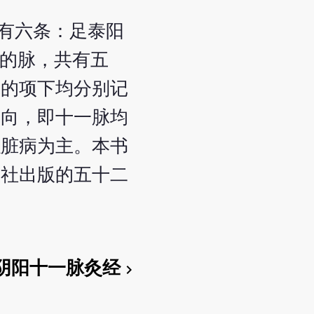
共有六条：足泰阳
部的脉，共有五
脉的项下均分别记
方向，即十一脉均
以脏病为主。本书
版社出版的五十二
阴阳十一脉灸经
chevron_right