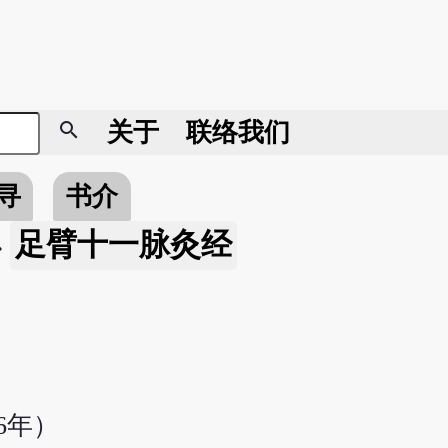
search
关于
联络我们
寻
书介
足臂十一脉灸经
»
6年）