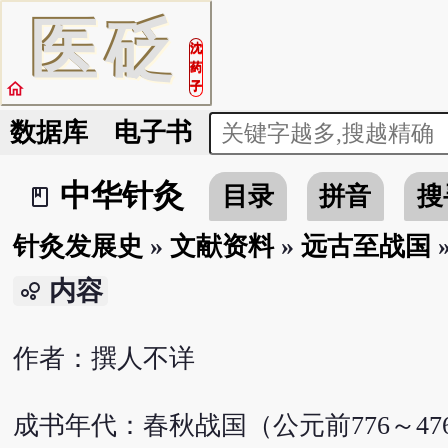
医
砭
沈
药
home
子
数据库
电子书
中华针灸
目录
拼音
搜
book_2
针灸发展史
»
文献资料
»
远古至战国
内容
bubble_chart
作者：撰人不详
成书年代：春秋战国（公元前776～47