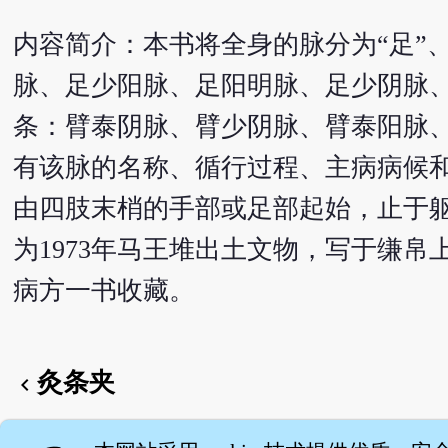
内容简介：本书将全身的脉分为“足”、
脉、足少阳脉、足阳明脉、足少阴脉、
条：臂泰阴脉、臂少阴脉、臂泰阳脉
有该脉的名称、循行过程、主病病候
由四肢末梢的手部或足部起始，止于
为1973年马王堆出土文物，写于缣帛
病方一书收藏。
灸条夹
chevron_left