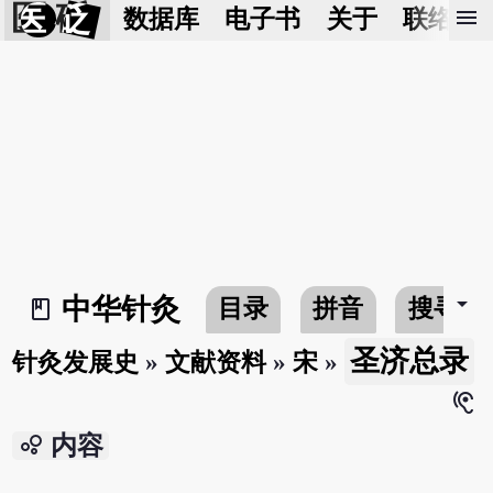
医 砭
menu
数据库
电子书
关于
联络我
arrow_drop_down
中华针灸
目录
拼音
搜寻
book_2
圣济总录
针灸发展史
»
文献资料
»
宋
»
hearing
bubble_chart
内容