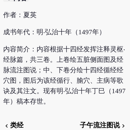
作者：夏英
成书年代：明‧弘治十年（1497年）
内容简介：内容根据十四经发挥注释灵枢‧
经脉篇，共三卷。上卷绘五脏侧面图及经
脉流注图说；中、下卷分绘十四经循经经
穴图，图后为该经循行、腧穴、主病等歌
诀及其注文。现有明‧弘治十年丁巳（1497
年）稿本存世。
类经
子午流注图说
chevron_left
chevron_right