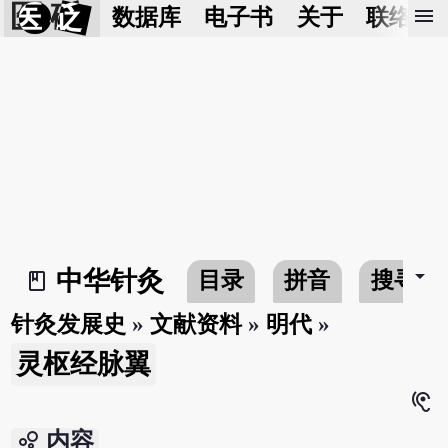
医 砭
menu
数据库
电子书
关于
联络我
arrow_drop_down
中华针灸
目录
拼音
搜寻
book_2
针灸发展史
»
文献资料
»
明代
»
灵枢经脉翼
hearing
bubble_chart
内容