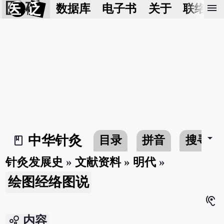
医 砭
menu
数据库
电子书
关于
联络我
arrow_drop_down
中华针灸
目录
拼音
搜寻
book_2
针灸发展史
»
文献资料
»
明代
»
绘图经络图说
hearing
bubble_chart
内容