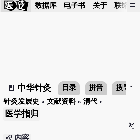
医 砭
menu
数据库
电子书
关于
联络我
arrow_drop_down
中华针灸
目录
拼音
搜寻
book_2
针灸发展史
»
文献资料
»
清代
»
医学指归
hearing
bubble_chart
内容